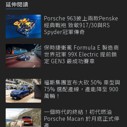
延伸閱讀
Porsche 963披上兩款Penske
經典戰袍 致敬917/30與RS
Spyder冠軍傳奇
保時捷衛冕 Formula E 製造商
世界冠軍 99X Electric 提前鎖
定 GEN3 最成功賽車
福斯集團宣布大砍 50% 車型與
75% 選配產線，產能降至 900
萬輛！
一個時代的終結！初代燃油
Porsche Macan 於月底正式停
產