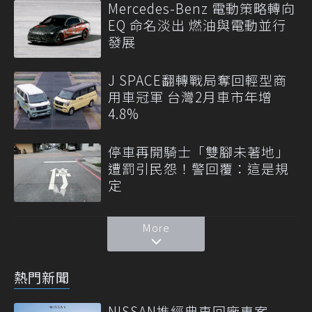
Mercedes-Benz 電動策略轉向
EQ 命名淡出 燃油與電動並行
發展
J SPACE翻轉戰局奪回輕型商
用車冠軍 台灣2月車市年增
4.8%
停車再開騎士「雙腳未著地」
遭罰引民怨！警回覆：這是規
定
More
熱門新聞
NISSAN推經典車回廠專案