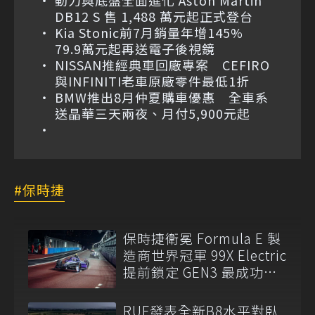
DB12 S 售 1,488 萬元起正式登台
Kia Stonic前7月銷量年增145%
79.9萬元起再送電子後視鏡
NISSAN推經典車回廠專案 CEFIRO
與INFINITI老車原廠零件最低1折
BMW推出8月仲夏購車優惠 全車系
送晶華三天兩夜、月付5,900元起
保時捷
保時捷衛冕 Formula E 製
造商世界冠軍 99X Electric
提前鎖定 GEN3 最成功賽
車
RUF發表全新B8水平對臥