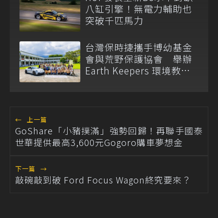
八缸引擎！無電力輔助也
突破千匹馬力
台灣保時捷攜手博幼基金
會與荒野保護協會 舉辦
Earth Keepers 環境教育
夏令營
←
上一篇
GoShare「小豬撲滿」強勢回歸！再聯手國泰
世華提供最高3,600元Gogoro購車夢想金
下一篇
→
敲碗敲到破 Ford Focus Wagon終究要來？