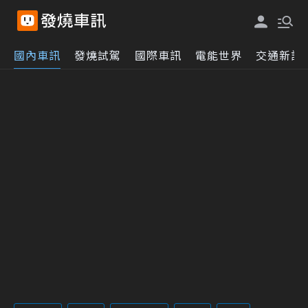
國內車訊
發燒試駕
國際車訊
電能世界
交通新訊