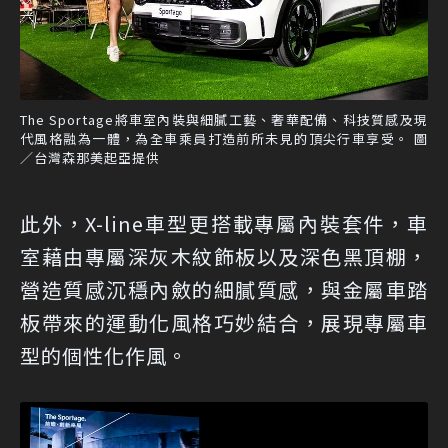
The Sportage將車室內裝與細膩工藝、奢華配備、科技質感及現
代風格融為一體，為全車乘員打造前所未見的頂尖行車享受。 圖
／台灣森那美起亞提供
此外，X-line車型更搭載專屬內裝套件，車
室藉由專屬深灰木紋飾板以及深色黑頂棚，
營造質感沉穩內斂的細膩質感，與金屬車踏
板帶來的運動化風格巧妙結合，展現專屬車
型的個性化作風。