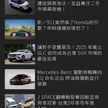
遭經銷商淘汰，並且專注二手
市場尋商機！
影／911竟然換了Honda的引
擎？保時捷鐵粉憤怒了！
讓對手望塵莫及！2025 年賓士
GLC 如何成為台灣 SUV 市場的
最佳投資
Mercedes-Benz 電動策略轉向
EQ 命名淡出 燃油與電動並行
發展
J SPACE翻轉戰局奪回輕型商
用車冠軍 台灣2月車市年增