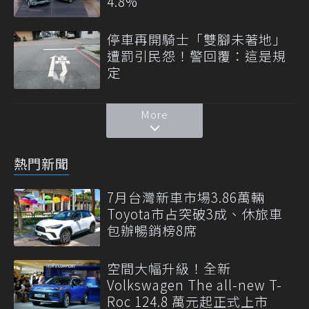
4.8%
停車再開騎士「雙腳未著地」
遭罰引民怨！警回覆：這是規
定
More
熱門新聞
7月台灣新車市場3.86萬輛
Toyota市占突破3成、休旅車
包辦暢銷榜8席
空間大幅升級！全新
Volkswagen The all-new T-
Roc 124.8 萬元起正式上市