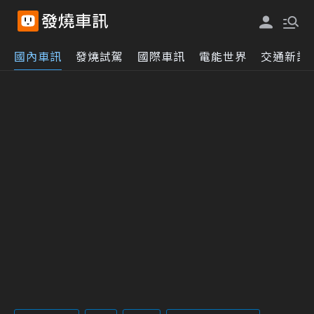
國內車訊
發燒試駕
國際車訊
電能世界
交通新訊