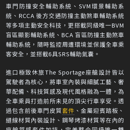
車門防撞安全輔助系統、SVM環景輔助系
統、RCCA 後方交通防撞主動煞車輔助系統
等多項主動安全科技，更搭載同級唯一BVM
盲區顯影輔助系統、BCA 盲區防撞主動煞車
輔助系統，隨時監控周遭環境並保護全車乘
客安全，並搭載6具SRS輔助氣囊。
進口極致休旅The Sportage座艙設計皆以
駕駛者為核心，將車室內裝與細膩工藝、奢
華配備、科技質感及現代風格融為一體，為
全車乘員打造前所未見的頂尖行車享受。透
過包含前後車門皮質
套件
、金屬迎賓踏板、
縫線材質內裝設計、鋼琴烤漆材質等在內的
座艙質感套件加持，完美整合同級唯一雙