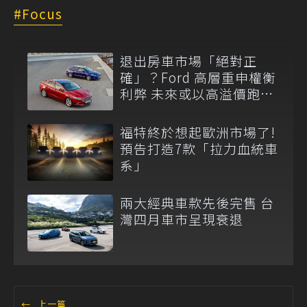
Focus
退出房車市場「絕對正
確」？Ford 高層重申權衡
利弊 未來或以高溢價跑房
重返級距！
福特終於想起歐洲市場了!
預告打造7款「拉力血統車
系」
兩大經典車款先後完售 台
灣四月車市呈現衰退
←
上一篇