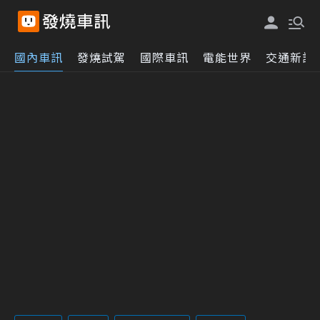
國內車訊
發燒試駕
國際車訊
電能世界
交通新訊