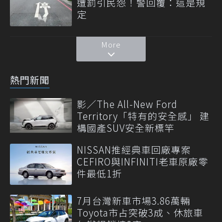
遭罰引民怨！警回覆：這是規
定
More
熱門新聞
影／The All-New Ford
Territory「特有的安全感」 建
構國產SUV安全新標竿
NISSAN推經典車回廠專案
CEFIRO與INFINITI老車原廠零
件最低1折
7月台灣新車市場3.86萬輛
Toyota市占突破3成、休旅車