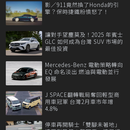
影／911竟然換了Honda的引
擎？保時捷鐵粉憤怒了！
讓對手望塵莫及！2025 年賓士
GLC 如何成為台灣 SUV 市場的
最佳投資
Mercedes-Benz 電動策略轉向
EQ 命名淡出 燃油與電動並行
發展
J SPACE翻轉戰局奪回輕型商
用車冠軍 台灣2月車市年增
4.8%
停車再開騎士「雙腳未著地」