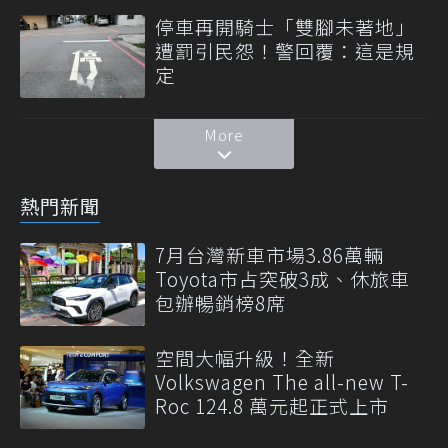
停車再開騎士「雙腳未著地」
遭罰引民怨！警回覆：這是規
定
More
熱門新聞
7月台灣新車市場3.86萬輛
Toyota市占突破3成、休旅車
包辦暢銷榜8席
空間大幅升級！全新
Volkswagen The all-new T-
Roc 124.8 萬元起正式上市