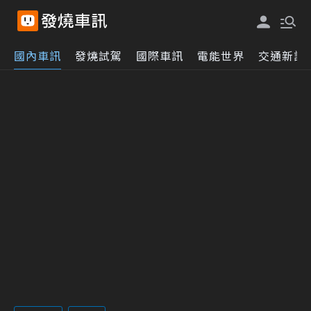
國內車訊
發燒試駕
國際車訊
電能世界
交通新訊