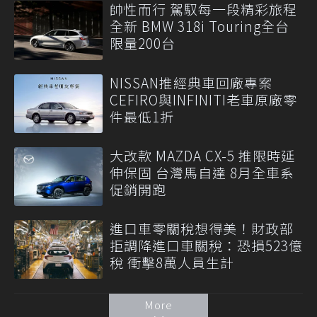
帥性而行 駕馭每一段精彩旅程
全新 BMW 318i Touring全台
限量200台
NISSAN推經典車回廠專案
CEFIRO與INFINITI老車原廠零
件最低1折
大改款 MAZDA CX-5 推限時延
伸保固 台灣馬自達 8月全車系
促銷開跑
進口車零關稅想得美！財政部
拒調降進口車關稅：恐損523億
稅 衝擊8萬人員生計
More