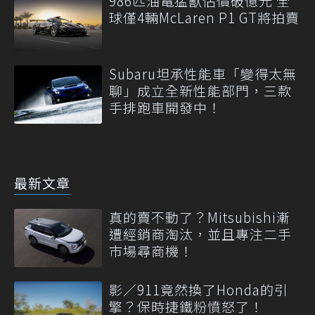
986匹油電猛獸估價破億元 全
球僅4輛McLaren P1 GT將拍賣
Subaru坦承性能車「變得太無
聊」成立全新性能部門，三款
手排跑車開發中！
最新文章
真的賣不動了？Mitsubishi漸
遭經銷商淘汰，並且專注二手
市場尋商機！
影／911竟然換了Honda的引
擎？保時捷鐵粉憤怒了！