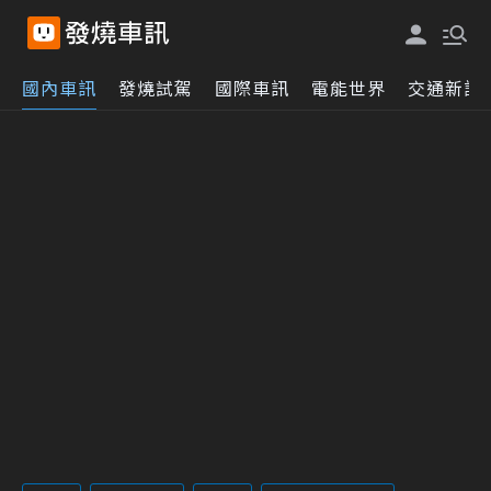
國內車訊
發燒試駕
國際車訊
電能世界
交通新訊