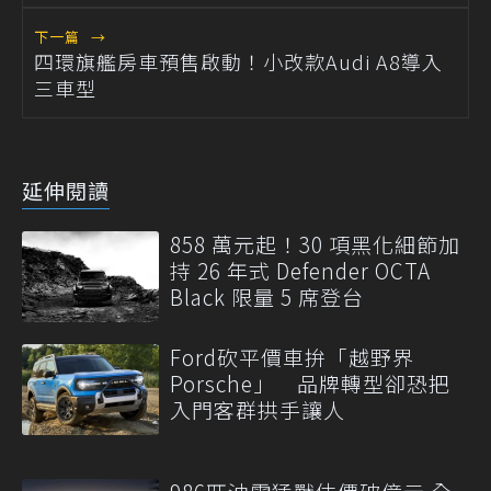
下一篇
→
四環旗艦房車預售啟動！小改款Audi A8導入
三車型
延伸閱讀
858 萬元起！30 項黑化細節加
持 26 年式 Defender OCTA
Black 限量 5 席登台
Ford砍平價車拚「越野界
Porsche」 品牌轉型卻恐把
入門客群拱手讓人