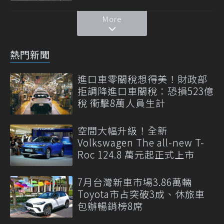
More
熱門新聞
進口車零關稅想得美！財政部
拒調降進口車關稅：恐損523億
稅 衝擊8萬人員生計
空間大幅升級！全新
Volkswagen The all-new T-
Roc 124.8 萬元起正式上市
7月台灣新車市場3.86萬輛
Toyota市占突破3成、休旅車
包辦暢銷榜8席