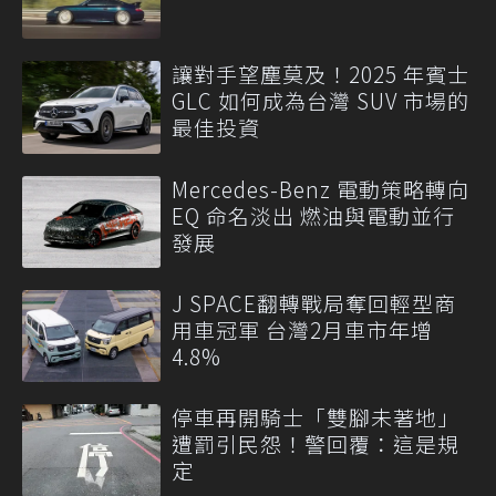
讓對手望塵莫及！2025 年賓士
GLC 如何成為台灣 SUV 市場的
最佳投資
Mercedes-Benz 電動策略轉向
EQ 命名淡出 燃油與電動並行
發展
J SPACE翻轉戰局奪回輕型商
用車冠軍 台灣2月車市年增
4.8%
停車再開騎士「雙腳未著地」
遭罰引民怨！警回覆：這是規
定