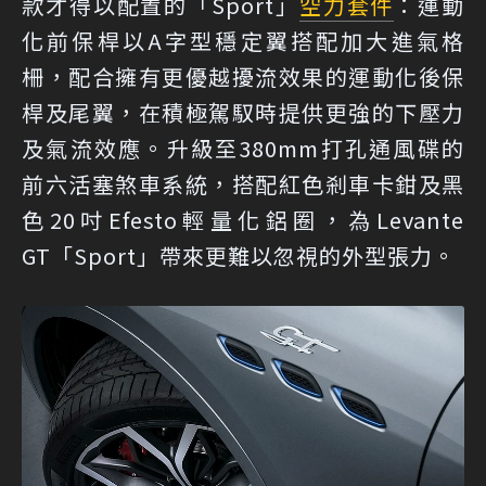
款才得以配置的「Sport」
空力套件
：運動
化前保桿以A字型穩定翼搭配加大進氣格
柵，配合擁有更優越擾流效果的運動化後保
桿及尾翼，在積極駕馭時提供更強的下壓力
及氣流效應。升級至380mm打孔通風碟的
前六活塞煞車系統，搭配紅色剎車卡鉗及黑
色20吋Efesto輕量化鋁圈，為Levante
GT「Sport」帶來更難以忽視的外型張力。