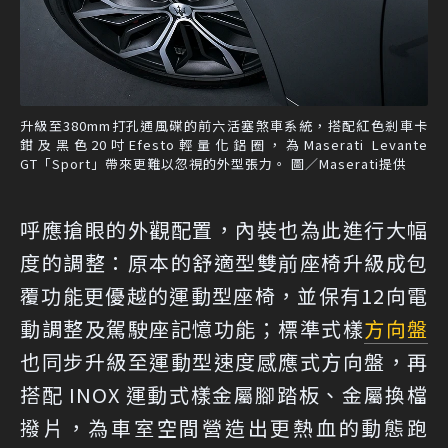
升級至380mm打孔通風碟的前六活塞煞車系統，搭配紅色剎車卡
鉗及黑色20吋Efesto輕量化鋁圈，為Maserati Levante
GT「Sport」帶來更難以忽視的外型張力。 圖／Maserati提供
呼應搶眼的外觀配置，內裝也為此進行大幅
度的調整：原本的舒適型雙前座椅升級成包
覆功能更優越的運動型座椅，並保有12向電
動調整及駕駛座記憶功能；標準式樣
方向盤
也同步升級至運動型速度感應式方向盤，再
搭配 INOX 運動式樣金屬腳踏板、金屬換檔
撥片，為車室空間營造出更熱血的動態跑