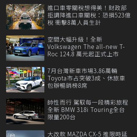
進口車零關稅想得美！財政部
拒調降進口車關稅：恐損523億
稅 衝擊8萬人員生計
空間大幅升級！全新
Volkswagen The all-new T-
Roc 124.8 萬元起正式上市
7月台灣新車市場3.86萬輛
Toyota市占突破3成、休旅車
包辦暢銷榜8席
帥性而行 駕馭每一段精彩旅程
全新 BMW 318i Touring全台
限量200台
大改款 MAZDA CX-5 推限時延