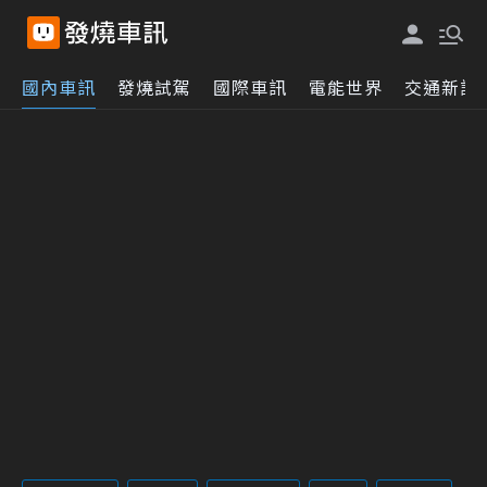
國內車訊
發燒試駕
國際車訊
電能世界
交通新訊