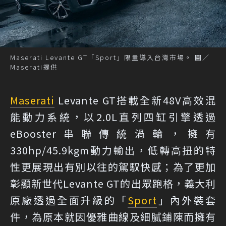
Maserati Levante GT「Sport」限量導入台灣市場。 圖／
Maserati提供
Maserati
Levante GT搭載全新48V高效混
能動力系統，以2.0L直列四缸引擎透過
eBooster串聯傳統渦輪，擁有
330hp/45.9kgm動力輸出，低轉高扭的特
性更展現出有別以往的駕馭快感；為了更加
彰顯新世代Levante GT的出眾跑格，義大利
原廠透過全面升級的「
Sport
」內外裝套
件，為原本就因優雅曲線及細膩鋪陳而擁有