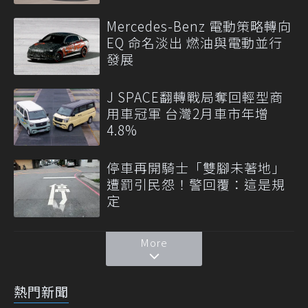
Mercedes-Benz 電動策略轉向
EQ 命名淡出 燃油與電動並行
發展
J SPACE翻轉戰局奪回輕型商
用車冠軍 台灣2月車市年增
4.8%
停車再開騎士「雙腳未著地」
遭罰引民怨！警回覆：這是規
定
More
熱門新聞