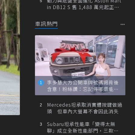
動力與底盤全面進化 Aston Mart
in DB12 S 售 1,488 萬元起正式
登台
車訊熱門
李多慧大方公開車牌號碼揭背後
含意！粉絲讚：忘記停哪還能幫
忙找車
Mercedes坦承取消實體按鍵做過
頭 但車內大螢幕不會因此消失
Subaru坦承性能車「變得太無
聊」成立全新性能部門，三款手