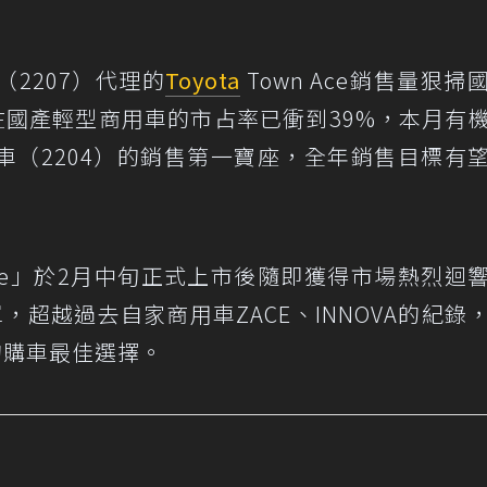
2207）代理的
Toyota
Town Ace銷售量狠掃
在國產輕型商用車的市占率已衝到39%，本月有
車（2204）的銷售第一寶座，全年銷售目標有
n Ace」於2月中旬正式上市後隨即獲得市場熱烈迴
單，超越過去自家商用車ZACE、INNOVA的紀錄
車的購車最佳選擇。