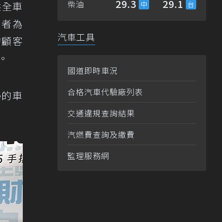
29.3
29.1
柴油
供全車
到者為
汽車工具
的顧客
。
國道即時車況
合格汽車代驗廠列表
e的車
交通違規查詢結果
汽燃費查詢及繳費
監理服務網