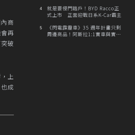
排跑車開發中！
就是要侵門踏戶！BYD Racco正
式上市 正面迎戰日系K-Car霸主
國內商
《閃電霹靂車》35 週年計畫只剩
機會再
周邊商品！阿斯拉1:1實車與實體
展覽雙雙喊卡
望突破
響，上
，也成