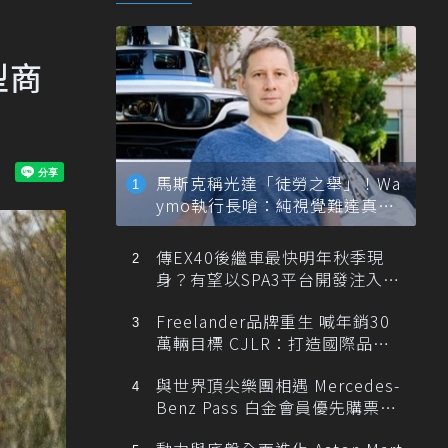
型商
馬斯克稱光達「徒勞之舉」！Wa
ymo執行長嗆：純視覺難達真正
自動駕駛
傳EX40後繼車最快明年秋季現
身？有望以SPA3平台開發注入80
0V動力
Freelander品牌重生 喊年銷30
萬輛目標 CJLR：打造國際品牌
半數銷量來自全球！
與世界頂尖樂團相遇 Mercedes-
Benz Pass 白金會員優先購票維
也納愛樂