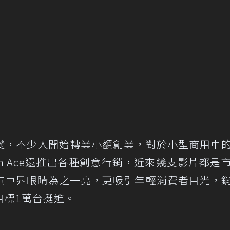
變，不少人開始轉業小額創業，對於小型商用車
own Ace還推出各種創意行銷，近來幾支影片都是
汽車界眼睛為之一亮，更吸引年輕消費者目光，
目標1萬台挺進。