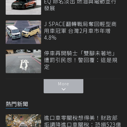
EQ 命名淡出 燃油與電動並行
發展
J SPACE翻轉戰局奪回輕型商
用車冠軍 台灣2月車市年增
4.8%
停車再開騎士「雙腳未著地」
遭罰引民怨！警回覆：這是規
定
More
熱門新聞
進口車零關稅想得美！財政部
拒調降進口車關稅：恐損523億