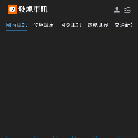
國內車訊
發燒試駕
國際車訊
電能世界
交通新訊