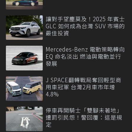
讓對手望塵莫及！2025 年賓士
GLC 如何成為台灣 SUV 市場的
最佳投資
Mercedes-Benz 電動策略轉向
EQ 命名淡出 燃油與電動並行
發展
J SPACE翻轉戰局奪回輕型商
用車冠軍 台灣2月車市年增
4.8%
停車再開騎士「雙腳未著地」
遭罰引民怨！警回覆：這是規
定