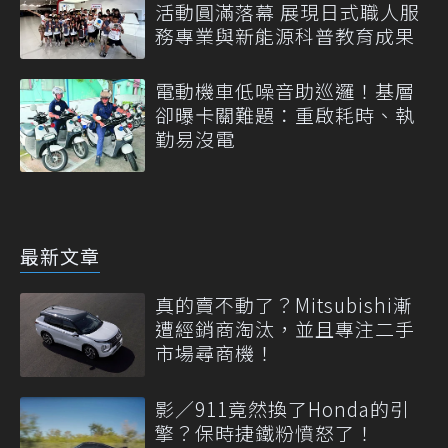
活動圓滿落幕 展現日式職人服
務專業與新能源科普教育成果
電動機車低噪音助巡邏！基層
卻曝卡關難題：重啟耗時、執
勤易沒電
最新文章
真的賣不動了？Mitsubishi漸
遭經銷商淘汰，並且專注二手
市場尋商機！
影／911竟然換了Honda的引
擎？保時捷鐵粉憤怒了！