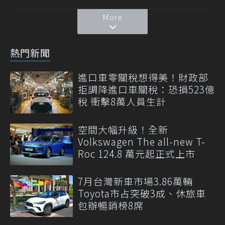
More
熱門新聞
進口車零關稅想得美！財政部
拒調降進口車關稅：恐損523億
稅 衝擊8萬人員生計
空間大幅升級！全新
Volkswagen The all-new T-
Roc 124.8 萬元起正式上市
7月台灣新車市場3.86萬輛
Toyota市占突破3成、休旅車
包辦暢銷榜8席