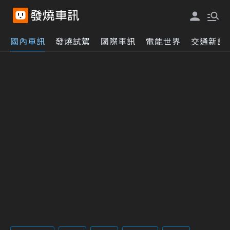
國內車訊
發燒試駕
國際車訊
電能世界
交通新訊