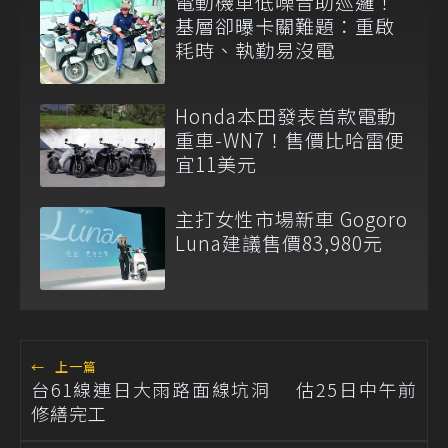
電動機車低噪音助巡邏！
基層卻曝卡關難題：重啟
耗時、執勤易沒電
Honda本田發表首款電動
重車-WN7！售價比哈雷便
宜11美元
主打女性市場新車 Gogoro
Luna建議售價83,980元
←
上一篇
台61線連日大雨路面線坑洞 估25日中午前
修繕完工