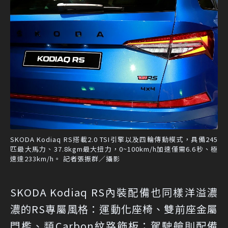
SKODA Kodiaq RS搭載2.0 TSI引擎以及四輪傳動模式，具備245
匹最大馬力、37.8kgm最大扭力，0~100km/h加速僅需6.6秒、極
速達233km/h。 記者張振群／攝影
SKODA Kodiaq RS內裝配備也同樣洋溢濃
濃的RS專屬風格：運動化座椅、雙前座金屬
門檻、類Carbon紋路飾板；駕駛艙則配備