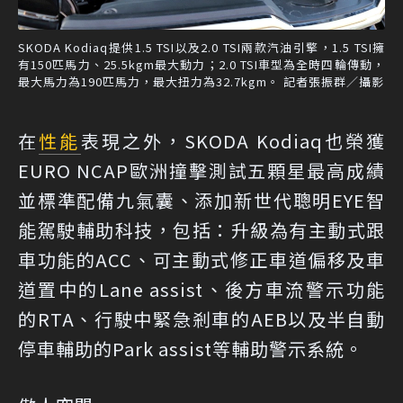
SKODA Kodiaq提供1.5 TSI以及2.0 TSI兩款汽油引擎，1.5 TSI擁
有150匹馬力、25.5kgm最大動力；2.0 TSI車型為全時四輪傳動，
最大馬力為190匹馬力，最大扭力為32.7kgm。 記者張振群／攝影
在
性能
表現之外，SKODA Kodiaq也榮獲
EURO NCAP歐洲撞擊測試五顆星最高成績
並標準配備九氣囊、添加新世代聰明EYE智
能駕駛輔助科技，包括：升級為有主動式跟
車功能的ACC、可主動式修正車道偏移及車
道置中的Lane assist、後方車流警示功能
的RTA、行駛中緊急剎車的AEB以及半自動
停車輔助的Park assist等輔助警示系統。