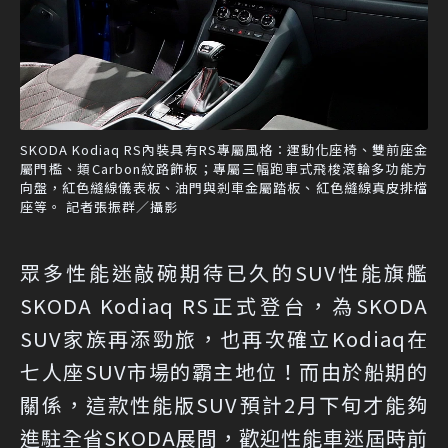
SKODA Kodiaq RS內裝具有RS專屬風格：運動化座椅、雙前座金
屬門檻、類Carbon紋路飾板；專屬三幅跑車式飛梭滾輪多功能方
向盤，紅色縫線儀表板、油門與剎車金屬踏板、紅色縫線真皮排檔
座等。 記者張振群／攝影
眾多性能迷敲碗期待已久的SUV性能旗艦
SKODA Kodiaq RS正式登台，為SKODA
SUV家族再添勁旅，也再次確立Kodiaq在
七人座SUV市場的霸主地位！而由於船期的
關係，這款性能版SUV預計2月下旬才能夠
進駐全省SKODA展間，歡迎性能車迷屆時前