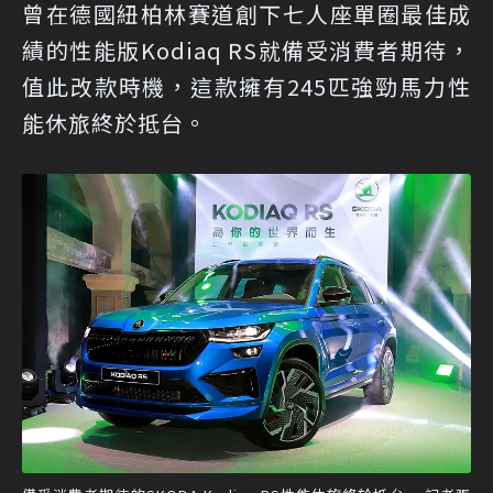
曾在德國紐柏林賽道創下七人座單圈最佳成
績的性能版Kodiaq RS就備受消費者期待，
值此改款時機，這款擁有245匹強勁馬力性
能休旅終於抵台。