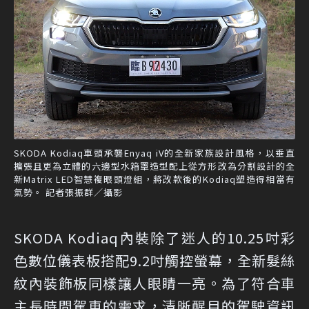
SKODA Kodiaq車頭承襲Enyaq iV的全新家族設計風格，以垂直
擴張且更為立體的六邊型水箱罩造型配上從方形改為分割設計的全
新Matrix LED智慧複眼頭燈組，將改款後的Kodiaq塑造得相當有
氣勢。 記者張振群／攝影
SKODA Kodiaq內裝除了迷人的10.25吋彩
色數位儀表板搭配9.2吋觸控螢幕，全新髮絲
紋內裝飾板同樣讓人眼睛一亮。為了符合車
主長時間駕車的需求，清晰醒目的駕駛資訊