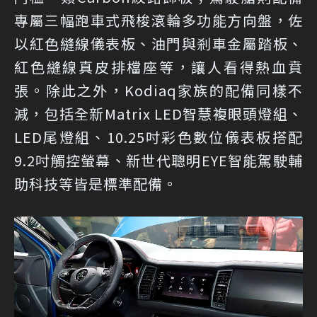
專屬三幅跑車式飛梭滾輪多功能方向盤，佐
以紅色縫線儀表板、油門與剎車金屬踏板、
紅色縫線真皮排檔座等，讓人看得熱血賁
張。除此之外，Kodiaq家族的配備同樣不
減，包括全新Matrix LED智慧複眼頭燈組、
LED尾燈組、10.25吋彩色數位儀表板搭配
9.2吋觸控螢幕、新世代聰明EYE智能駕駛輔
助科技等皆是標準配備。