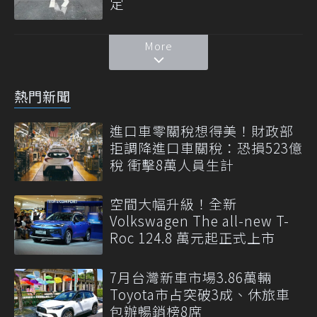
定
More
熱門新聞
進口車零關稅想得美！財政部
拒調降進口車關稅：恐損523億
稅 衝擊8萬人員生計
空間大幅升級！全新
Volkswagen The all-new T-
Roc 124.8 萬元起正式上市
7月台灣新車市場3.86萬輛
Toyota市占突破3成、休旅車
包辦暢銷榜8席