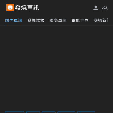
國內車訊
發燒試駕
國際車訊
電能世界
交通新訊