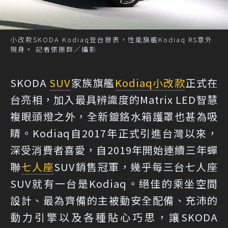
小改款SKODA Kodiaq登台發表，性能旗艦Kodiaq RS意外
現身。 記者張振群／攝影
SKODA
SUV
家族旗艦
Kodiaq
小改款
正式在
台亮相，加入最具辨識度的Matrix LED智慧
複眼頭燈之外，全新鍍鉻水箱護罩也甚為吸
睛。Kodiaq自2017年正式引進台灣以來，
深受消費者喜愛，自2019年開始連續三年蟬
聯
七人座
SUV銷售冠軍，幾乎每三台七人座
SUV就有一台是Kodiaq。絕佳的乘坐空間
設計、最為齊備的主被動安全配備、充沛的
動力引擎以及各種貼心巧思，讓SKODA