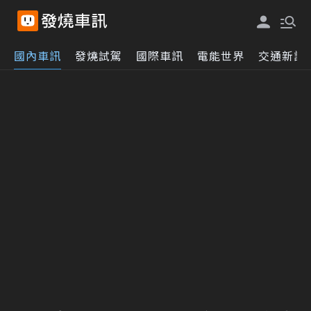
國內車訊
發燒試駕
國際車訊
電能世界
交通新訊