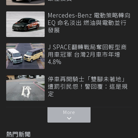
Mercedes-Benz 電動策略轉向
EQ 命名淡出 燃油與電動並行
發展
J SPACE翻轉戰局奪回輕型商
用車冠軍 台灣2月車市年增
4.8%
停車再開騎士「雙腳未著地」
遭罰引民怨！警回覆：這是規
定
More
熱門新聞