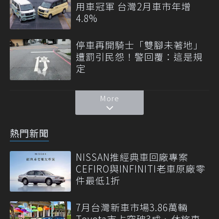
用車冠軍 台灣2月車市年增
4.8%
停車再開騎士「雙腳未著地」
遭罰引民怨！警回覆：這是規
定
More
熱門新聞
NISSAN推經典車回廠專案
CEFIRO與INFINITI老車原廠零
件最低1折
7月台灣新車市場3.86萬輛
Toyota市占突破3成、休旅車