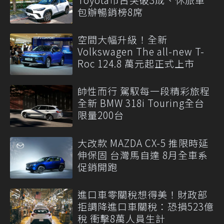
包辦暢銷榜8席
空間大幅升級！全新
Volkswagen The all-new T-
Roc 124.8 萬元起正式上市
帥性而行 駕馭每一段精彩旅程
全新 BMW 318i Touring全台
限量200台
大改款 MAZDA CX-5 推限時延
伸保固 台灣馬自達 8月全車系
促銷開跑
進口車零關稅想得美！財政部
拒調降進口車關稅：恐損523億
稅 衝擊8萬人員生計