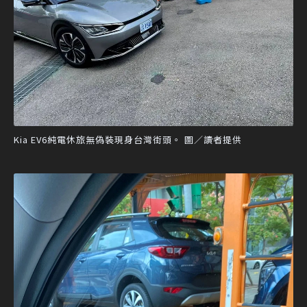
Kia EV6純電休旅無偽裝現身台灣街頭。 圖／讀者提供