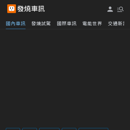
國內車訊
發燒試駕
國際車訊
電能世界
交通新訊