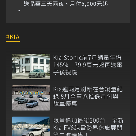
送晶華三天兩夜、月付5,900元起
KIA
Kia Stonic前7月銷量年增
145% 79.9萬元起再送電
子後視鏡
Kia連兩月刷新在台銷量紀
錄 8月全車系推低月付與
購車優惠
限量追加最後200台 全新
Kia EV6純電跨界休旅展開
第二波預售！