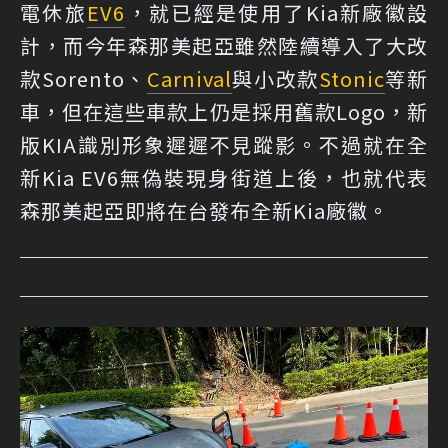
電休旅
EV6
，就已經是使用了Kia新廠徽設
計，而今年森那美起亞雖然陸續導入了大改
款Sorento、
Carnival
與小改款
Stonic
等新
車，但在這些車款上仍是採用舊款Logo，新
版KIA識別形象遲遲不見蹤影。不過就在全
新Kia EV6無偽裝現身街道上後，也就代表
森那美起亞即將在台發布全新Kia廠徽。