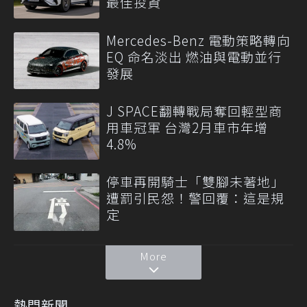
最佳投資
Mercedes-Benz 電動策略轉向
EQ 命名淡出 燃油與電動並行
發展
J SPACE翻轉戰局奪回輕型商
用車冠軍 台灣2月車市年增
4.8%
停車再開騎士「雙腳未著地」
遭罰引民怨！警回覆：這是規
定
More
熱門新聞