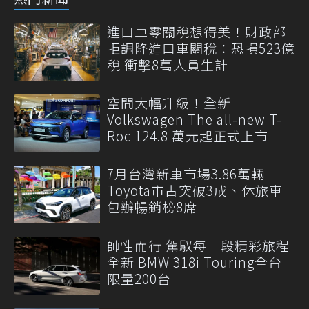
進口車零關稅想得美！財政部
拒調降進口車關稅：恐損523億
稅 衝擊8萬人員生計
空間大幅升級！全新
Volkswagen The all-new T-
Roc 124.8 萬元起正式上市
7月台灣新車市場3.86萬輛
Toyota市占突破3成、休旅車
包辦暢銷榜8席
帥性而行 駕馭每一段精彩旅程
全新 BMW 318i Touring全台
限量200台