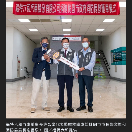
福特六和汽車董事長許智樂代表捐贈救護車給桃園市市長鄭文燦和
消防局局長謝呂泉。 圖／福特六和提供