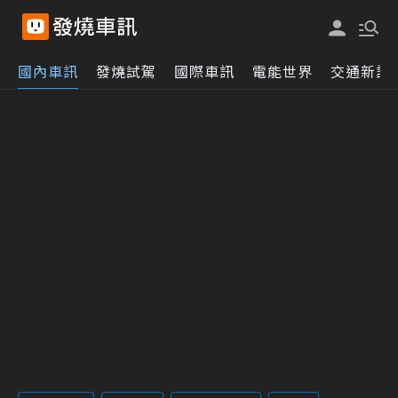
國內車訊
發燒試駕
國際車訊
電能世界
交通新訊