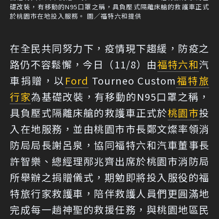
礎改裝，有移動的N95口罩之稱，具負壓式隔離床艙的救護車正式
於桃園市在地投入服務。 圖／福特六和提供
在全民共同努力下，疫情現下趨緩，防疫之
路仍不容鬆懈，今日（11/8）由
福特六和
汽
車捐贈，以
Ford
Tourneo Custom
福特旅
行家
為基礎改裝，有移動的N95口罩之稱，
具負壓式隔離床艙的救護車正式於
桃園市
投
入在地服務，並由桃園市市長鄭文燦率領消
防局局長謝呂泉，協同福特六和汽車董事長
許智樂、總經理邴兆齊出席於桃園市消防局
所舉辦之捐贈儀式，期勉即將投入服役的福
特旅行家救護車，陪伴救護人員們更圓滿地
完成每一趟神聖的救援任務，與桃園地區民