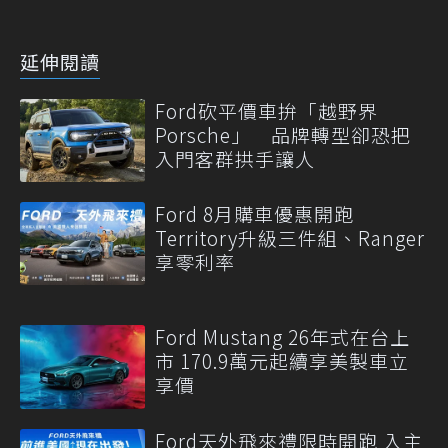
延伸閱讀
Ford砍平價車拚「越野界
Porsche」 品牌轉型卻恐把
入門客群拱手讓人
Ford 8月購車優惠開跑
Territory升級三件組、Ranger
享零利率
Ford Mustang 26年式在台上
市 170.9萬元起續享美製車立
享價
Ford天外飛來禮限時開跑 入主