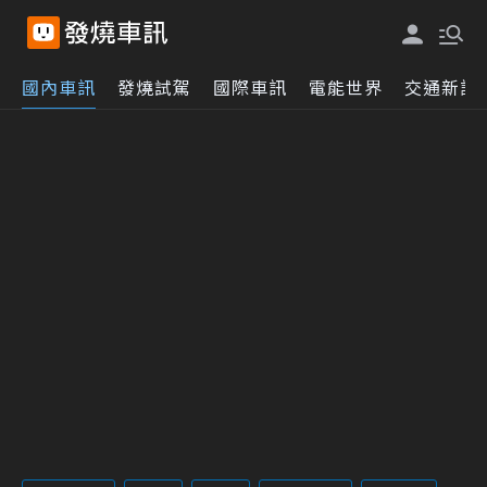
國內車訊
發燒試駕
國際車訊
電能世界
交通新訊