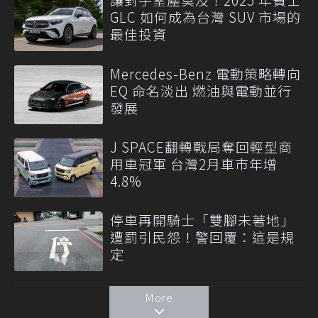
GLC 如何成為台灣 SUV 市場的
最佳投資
Mercedes-Benz 電動策略轉向
EQ 命名淡出 燃油與電動並行
發展
J SPACE翻轉戰局奪回輕型商
用車冠軍 台灣2月車市年增
4.8%
停車再開騎士「雙腳未著地」
遭罰引民怨！警回覆：這是規
定
More