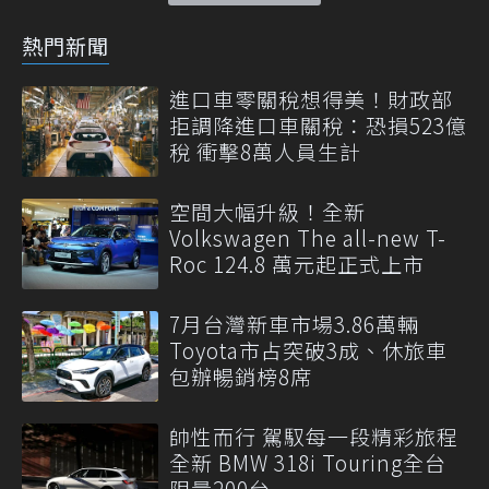
熱門新聞
進口車零關稅想得美！財政部
拒調降進口車關稅：恐損523億
稅 衝擊8萬人員生計
空間大幅升級！全新
Volkswagen The all-new T-
Roc 124.8 萬元起正式上市
7月台灣新車市場3.86萬輛
Toyota市占突破3成、休旅車
包辦暢銷榜8席
帥性而行 駕馭每一段精彩旅程
全新 BMW 318i Touring全台
限量200台