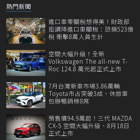
熱門新聞
進口車零關稅想得美！財政部
拒調降進口車關稅：恐損523億
稅 衝擊8萬人員生計
空間大幅升級！全新
Volkswagen The all-new T-
Roc 124.8 萬元起正式上市
7月台灣新車市場3.86萬輛
Toyota市占突破3成、休旅車
包辦暢銷榜8席
預售價94.9萬起！三代 MAZDA
CX-5 空間大幅升級、8月18日
正式上市