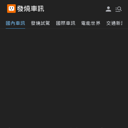
國內車訊
發燒試駕
國際車訊
電能世界
交通新訊