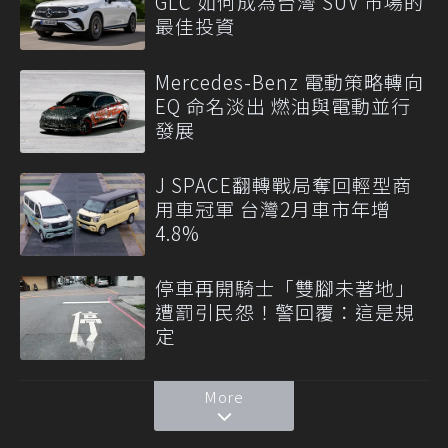
GLC 如何成為台灣 SUV 市場的
最佳投資
Mercedes-Benz 電動策略轉向
EQ 命名淡出 燃油與電動並行
發展
J SPACE翻轉戰局奪回輕型商
用車冠軍 台灣2月車市年增
4.8%
停車再開騎士「雙腳未著地」
遭罰引民怨！警回覆：這是規
定
More