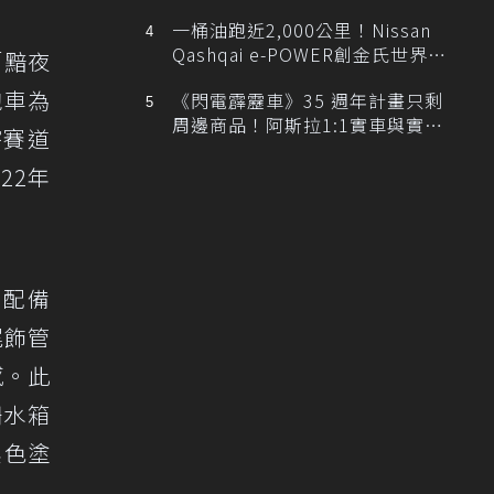
排跑車開發中！
一桶油跑近2,000公里！Nissan
Qashqai e-POWER創金氏世界紀
「黯夜
錄
轎跑車為
《閃電霹靂車》35 週年計畫只剩
周邊商品！阿斯拉1:1實車與實體
宰賽道
展覽雙雙喊卡
22年
標準配備
尾飾管
感。此
柵水箱
黑色塗