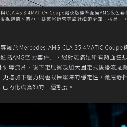
Coupe與CLA 45 S 4MATIC+ Coupe黯夜版標準配備AMG夜
後視鏡蓋、窗框、排氣尾飾管等設計細節全面「拉黑」。
cedes-AMG CLA 35 4MATIC Coupe
e黯夜版的「進階AMG空力套件」，絕對能滿足所有熱血狂
外側導流片、後下定風翼及加大固定式後擾流尾
，更增加下壓力與極限操駕時的穩定性，徹底發
，已內化成為帥的一種態度。