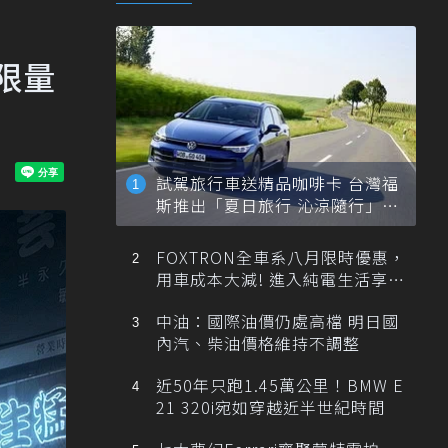
時限量
試駕旅行車送精品咖啡卡 台灣福
斯推出「夏日旅行 沁涼隨行」活
動
FOXTRON全車系八月限時優惠，
用車成本大減! 進入純電生活享
「零稅金＋零保養」新時代
中油：國際油價仍處高檔 明日國
內汽、柴油價格維持不調整
近50年只跑1.45萬公里！BMW E
21 320i宛如穿越近半世紀時間