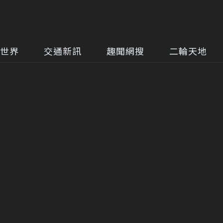
世界
交通新訊
趣聞網搜
二輪天地