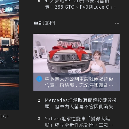
七大夢幻Ferrari齊聚蒙特雷拍
賣！288 GTO、F40到Luce Cha
ssis 0一次登場
車訊熱門
李多慧大方公開車牌號碼揭背後
含意！粉絲讚：忘記停哪還能幫
忙找車
Mercedes坦承取消實體按鍵做過
頭 但車內大螢幕不會因此消失
IC+
Subaru坦承性能車「變得太無
聊」成立全新性能部門，三款手