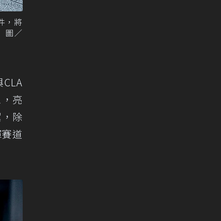
色套件，將
 圖／
與CLA
想，亮
翼，除
揮賽道