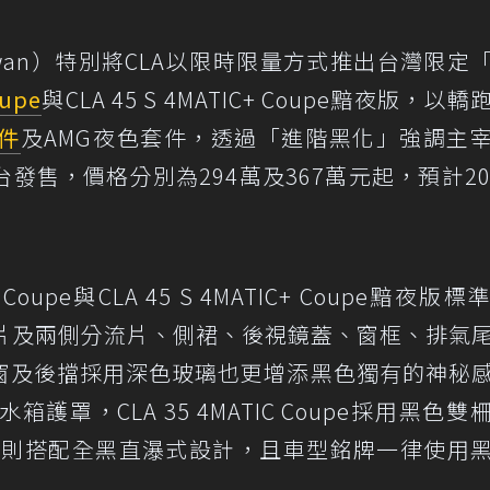
 Taiwan）特別將CLA以限時限量方式推出台灣限定
upe
與CLA 45 S 4MATIC+ Coupe黯夜版，以
件
及AMG夜色套件，透過「進階黑化」強調主
售，價格分別為294萬及367萬元起，預計20
IC Coupe與CLA 45 S 4MATIC+ Coupe黯夜版
流片及兩側分流片、側裙、後視鏡蓋、窗框、排氣
窗及後擋採用深色玻璃也更增添黑色獨有的神秘
護罩，CLA 35 4MATIC Coupe採用黑色雙
+ Coupe則搭配全黑直瀑式設計，且車型銘牌一律使用