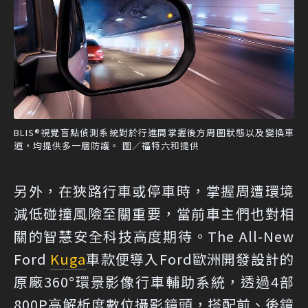
BLIS®視覺盲點偵測系統對於行進間掌握後方周圍狀態以及變換車
道，均提供多一層防護。 圖／福特六和提供
另外，在狹路行車或停車時，掌握周遭環境
減低碰撞風險至關重要，當前車主們也對相
關的智慧安全科技高度期待。The All-New
Ford
Kuga
車款便導入Ford歐洲開發設計的
原廠360°環景影像行車輔助系統，透過4部
800P高解析度數位攝影鏡頭，搭配前、後鏡