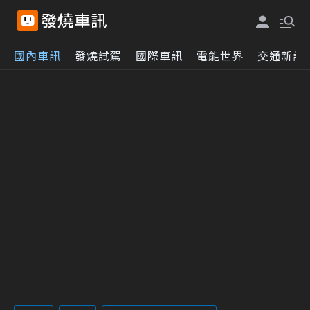
國內車訊
發燒試駕
國際車訊
電能世界
交通新訊