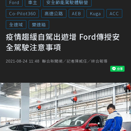
Ford
車主
安全節能駕駛體驗營
Co-Pilot360
高速公路
AEB
Kuga
ACC
全速域
變速箱
疫情趨緩自駕出遊增 Ford傳授安
全駕駛注意事項
聯合新聞網／記者陳威任／綜合報導
2021-08-24 11:48