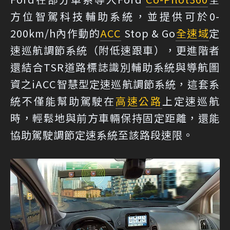
方位智駕科技輔助系統，並提供可於0-
200km/h內作動的
ACC
Stop & Go
全速域
定
速巡航調節系統（附低速跟車），更進階者
還結合TSR道路標誌識別輔助系統與導航圖
資之iACC智慧型定速巡航調節系統，這套系
統不僅能幫助駕駛在
高速公路
上定速巡航
時，輕鬆地與前方車輛保持固定距離，還能
協助駕駛調節定速系統至該路段速限。