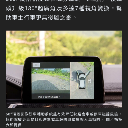
頭升級180°超廣角及多達7種視角變換，幫
助車主行車更無後顧之憂。
60°環景影像行車輔助系統能有效降低狹路會車或停車碰撞風險，
協助駕駛更直覺且即時掌握車輛四周環境與人車動向。 圖／福特
六和提供