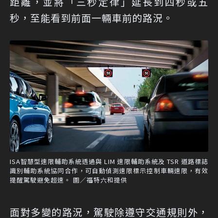
距離，並將「三秒定律」延長到四秒或五
秒，至能看到前面一輛車前的路況。
ISA智慧型速限輔助系統透過與 LIM 速限輔助系統及 TSR 道路標誌
識別輔助系統協同合作，可自動偵測速限標示控制車輛速限，有效
提醒駕駛避免超速。 圖／福特六和提供
面對多變的路況，駕駛除遵守交通規則外，