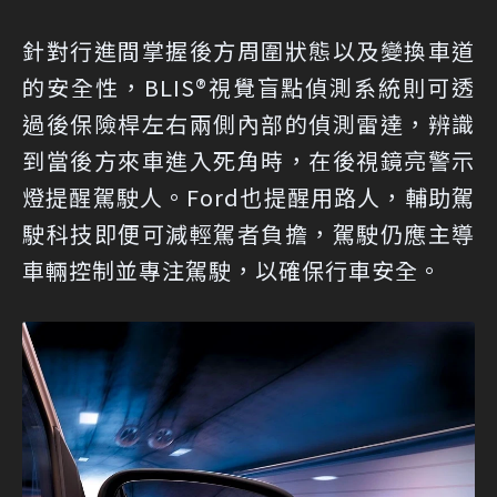
針對行進間掌握後方周圍狀態以及變換車道
的安全性，BLIS®視覺盲點偵測系統則可透
過後保險桿左右兩側內部的偵測雷達，辨識
到當後方來車進入死角時，在後視鏡亮警示
燈提醒駕駛人。Ford也提醒用路人，輔助駕
駛科技即便可減輕駕者負擔，駕駛仍應主導
車輛控制並專注駕駛，以確保行車安全。