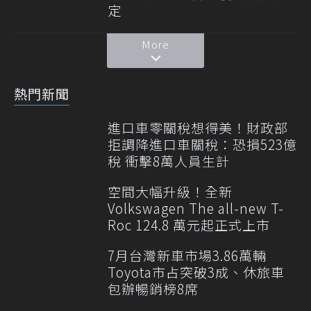
定
More
熱門新聞
進口車零關稅想得美！財政部
拒調降進口車關稅：恐損523億
稅 衝擊8萬人員生計
空間大幅升級！全新
Volkswagen The all-new T-
Roc 124.8 萬元起正式上市
7月台灣新車市場3.86萬輛
Toyota市占突破3成、休旅車
包辦暢銷榜8席