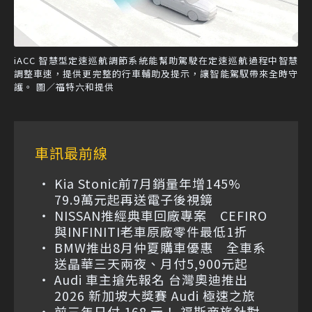
iACC 智慧型定速巡航調節系統能幫助駕駛在定速巡航過程中智慧
調整車速，提供更完整的行車輔助及提示，讓智能駕馭帶來全時守
護。 圖／福特六和提供
車訊最前線
Kia Stonic前7月銷量年增145%
79.9萬元起再送電子後視鏡
NISSAN推經典車回廠專案 CEFIRO
與INFINITI老車原廠零件最低1折
BMW推出8月仲夏購車優惠 全車系
送晶華三天兩夜、月付5,900元起
Audi 車主搶先報名 台灣奧迪推出
2026 新加坡大獎賽 Audi 極速之旅
前三年日付 168 元！ 福斯商旅針對