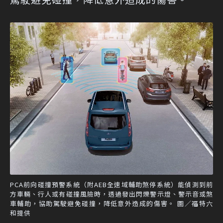
PCA前向碰撞預警系統（附AEB全速域輔助煞停系統）能偵測到前
方車輛、行人或有碰撞風險時，透過發出閃爍警示燈、警示音或煞
車輔助，協助駕駛避免碰撞，降低意外造成的傷害。 圖／福特六
和提供