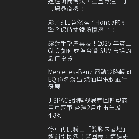
遭經銷商淘汰，並且專注二手
市場尋商機！
影／911竟然換了Honda的引
擎？保時捷鐵粉憤怒了！
讓對手望塵莫及！2025 年賓士
GLC 如何成為台灣 SUV 市場的
最佳投資
Mercedes-Benz 電動策略轉向
EQ 命名淡出 燃油與電動並行
發展
J SPACE翻轉戰局奪回輕型商
用車冠軍 台灣2月車市年增
4.8%
停車再開騎士「雙腳未著地」
遭罰引民怨！警回覆：這是規