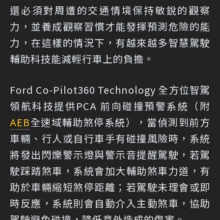
還必須對周遭的交通情境保持敏銳的觀察
力，並養成觀察習慣才能發揮預測危險的能
力，在這樣的情況下，有越來越多智慧駕駛
輔助科技能減輕行車上的負擔。
Ford Co-Pilot360 Technology 全方位智駕
領航科技提供PCA 前向碰撞預警系統（附
AEB
全速域輔助煞停系統），當偵測到前方
車輛、行人或自行車手有碰撞風險時，系統
將發出閃爍警示燈與警示音提醒駕駛，若駕
駛踩踏煞車，系統會加大輔助煞車力道，有
助於車輛縮短煞停距離；若駕駛未理會或即
時反應，系統則會自動介入主動煞車，協助
駕駛避免碰撞，降低意外造成的傷害。