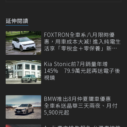
延伸閱讀
FOXTRON全車系八月限時優
惠，用車成本大減! 進入純電生
活享「零稅金＋零保養」新時
代
Kia Stonic前7月銷量年增
145% 79.9萬元起再送電子後
視鏡
BMW推出8月仲夏購車優惠
全車系送晶華三天兩夜、月付
5,900元起