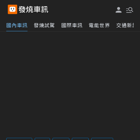
國內車訊
發燒試駕
國際車訊
電能世界
交通新訊