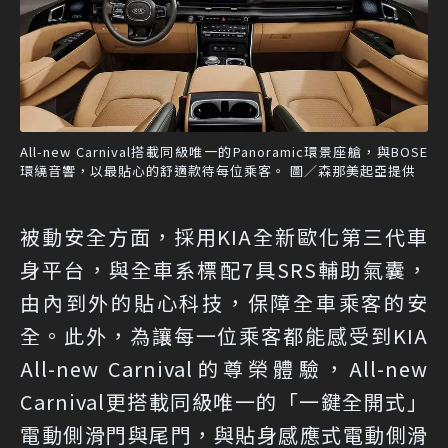
All-new Carnival搭載同級唯一的Panoramic環景座艙，與BOSE
環繞音響，以最貼心的舒適款待每位乘客。 圖／森那美起亞提供
被動安全方面，採用KIA全新歐化第三代車
身平台，與全車系標配7具SRS輔助氣囊，
由內到外的貼心科技，保障全車乘客的安
全。此外，為讓每一位乘客都能感受到KIA
All-new Carnival的尊榮體驗，All-new
Carnival更搭載同級唯一的「一鍵全開式」
電動側滑門與尾門，與貼身感應式電動側滑