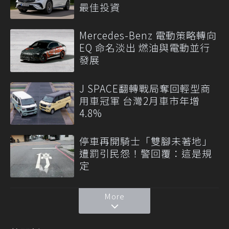
最佳投資
Mercedes-Benz 電動策略轉向
EQ 命名淡出 燃油與電動並行
發展
J SPACE翻轉戰局奪回輕型商
用車冠軍 台灣2月車市年增
4.8%
停車再開騎士「雙腳未著地」
遭罰引民怨！警回覆：這是規
定
More