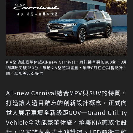
KIA全功能豪華休旅All-new Carnival，累計接單突破800台，8月
領牌數突破250台！帶動KIA整體銷售量，刷新8月在台銷售紀錄！
圖／森那美起亞提供
All-new Carnival結合MPV與SUV的特質，
打造讓人過目難忘的創新設計概念，正式向
世人展示車壇全新級距GUV─Grand Utility
Vehicle全功能豪華休旅。承襲KIA家族化設
計，以家族虎鼻式水箱護罩、LED前衛三維