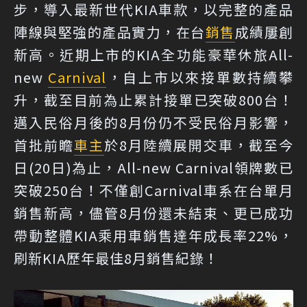
步，導入最新世代KIA車款，以完整的產品
陣線與堅強的產品實力，在台
銷售
成績屢創
新高。近期上市的KIA全功能豪華休旅All-
new
Carnival
，自上市以來接單數持續攀
升，截至目前為止累計接單已突破800台！
邁入民俗月後的8月份仍不受民俗月影響，
首批前瞻
車主
於8月陸續展開交車，截至今
日(20日)為止，All-new Carnival領牌數已
突破250台！不僅創Carnival車系在台單月
銷售新高，儘管8月份還未結束、更已成功
帶動整體KIA乘用車銷售達年成長率22%，
刷新KIA歷年最佳8月銷售紀錄！