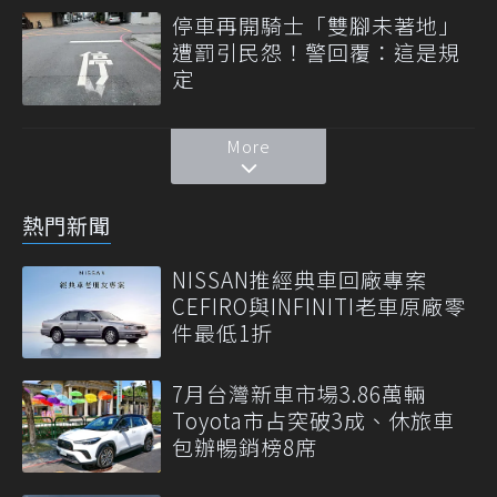
停車再開騎士「雙腳未著地」
遭罰引民怨！警回覆：這是規
定
More
熱門新聞
NISSAN推經典車回廠專案
CEFIRO與INFINITI老車原廠零
件最低1折
7月台灣新車市場3.86萬輛
Toyota市占突破3成、休旅車
包辦暢銷榜8席