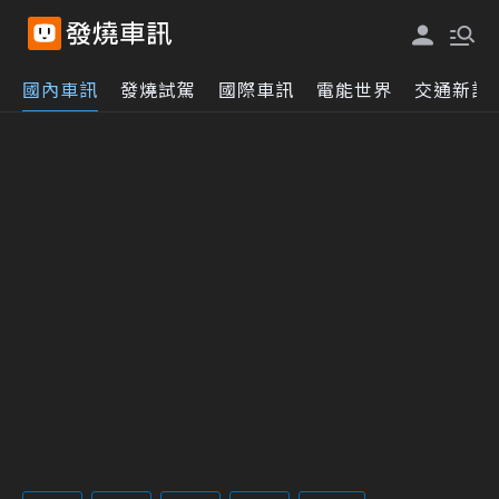
國內車訊
發燒試駕
國際車訊
電能世界
交通新訊