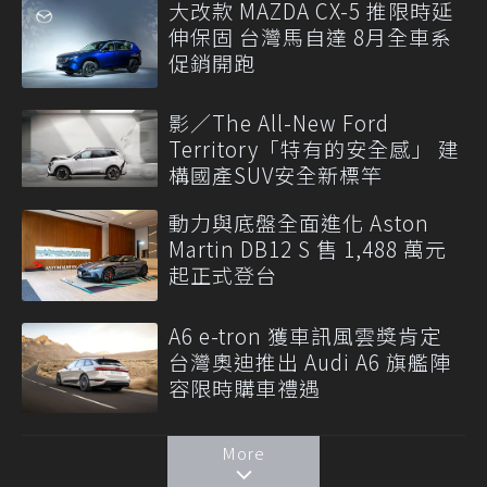
大改款 MAZDA CX-5 推限時延
伸保固 台灣馬自達 8月全車系
促銷開跑
影／The All-New Ford
Territory「特有的安全感」 建
構國產SUV安全新標竿
動力與底盤全面進化 Aston
Martin DB12 S 售 1,488 萬元
起正式登台
A6 e-tron 獲車訊風雲獎肯定
台灣奧迪推出 Audi A6 旗艦陣
容限時購車禮遇
More