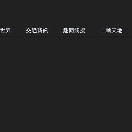
世界
交通新訊
趣聞網搜
二輪天地