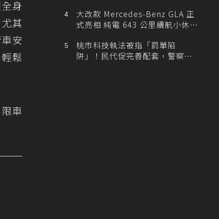
顧全身
大改款 Mercedes-Benz GLA 正
，尤其
式亮相 純電 643 公里續航小休
旅！
行車安
桃市科技執法被指「罰單陷
阱」！民代促完善配套，警察局
者輕鬆
提數據回應
不限車