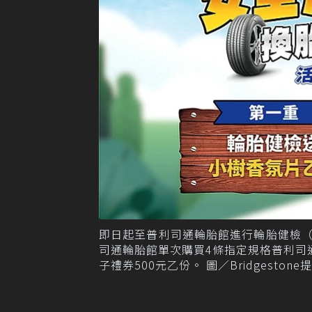
即日起至普利司通輪胎館進行輪胎健檢（
司通輪胎館單次購買4條指定規格普利司
子禮券500元乙份。 圖／Bridgestone