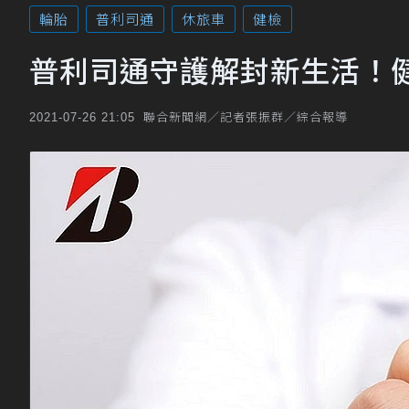
輪胎
普利司通
休旅車
健檢
普利司通守護解封新生活！
聯合新聞網／記者張振群／綜合報導
2021-07-26 21:05