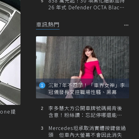
858 萬元起！30 項黑化細節加持
26 年式 Defender OCTA Black
限量 5 席登台
車訊熱門
沉默7年不忍了！「車界女神」李
冠儀發長文控職場性騷、黑幕
李多慧大方公開車牌號碼揭背後
one提
含意！粉絲讚：忘記停哪還能幫
忙找車
Mercedes坦承取消實體按鍵做過
頭 但車內大螢幕不會因此消失