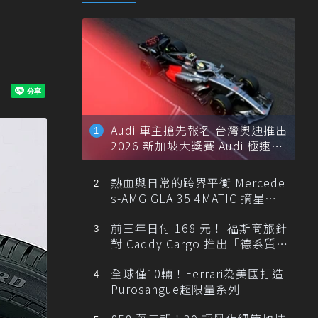
Audi 車主搶先報名 台灣奧迪推出
2026 新加坡大獎賽 Audi 極速之
旅
熱血與日常的跨界平衡 Mercede
s-AMG GLA 35 4MATIC 摘星版
輕旅
前三年日付 168 元！ 福斯商旅針
對 Caddy Cargo 推出「德系質感
精算圓夢」與「打天下」專案
全球僅10輛！Ferrari為美國打造
Purosangue超限量系列