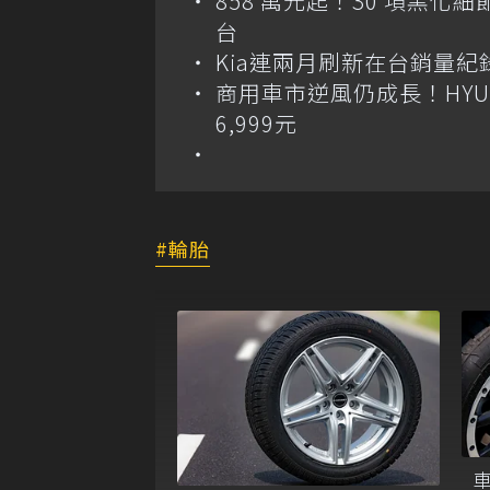
858 萬元起！30 項黑化細節加持
台
Kia連兩月刷新在台銷量紀
商用車市逆風仍成長！HYUND
6,999元
輪胎