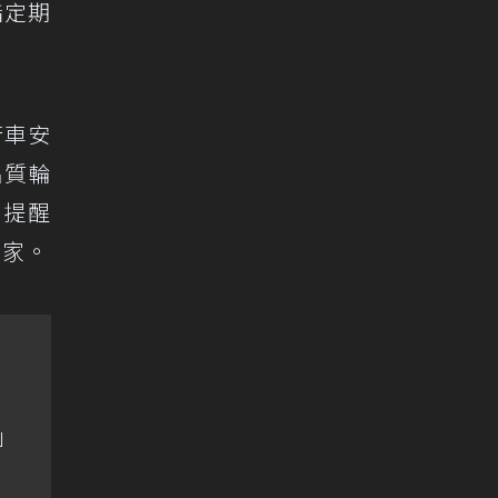
指定期
行車安
品質輪
 提醒
回家。
夢」