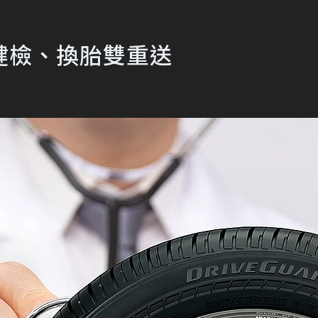
健檢、換胎雙重送