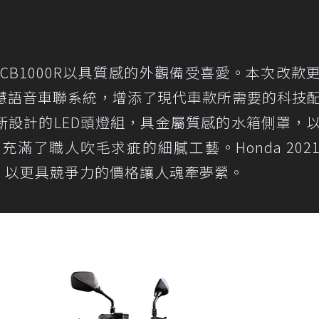
階機種，CB1000R以具質感的外觀備受喜愛。本次改款
 智慧語音車聯系統，增添了現代車款所需要的科技
新設計的LED頭燈組，具金屬質感的水箱側罩，
滿了職人吹毛求疵的細膩工藝。Honda 202
00元，以更具競爭力的價格讓人魂牽夢縈。