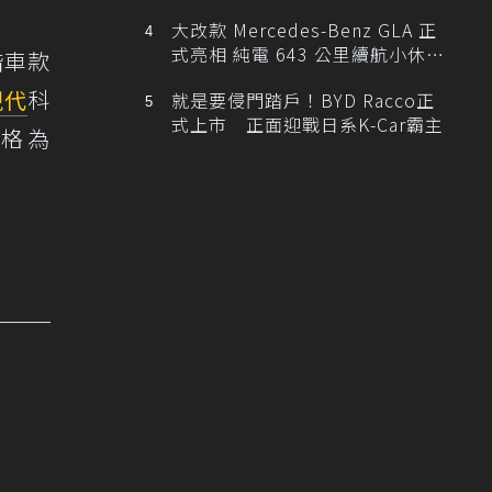
大改款 Mercedes-Benz GLA 正
式亮相 純電 643 公里續航小休
階車款
旅！
現代
科
就是要侵門踏戶！BYD Racco正
式上市 正面迎戰日系K-Car霸主
價格為