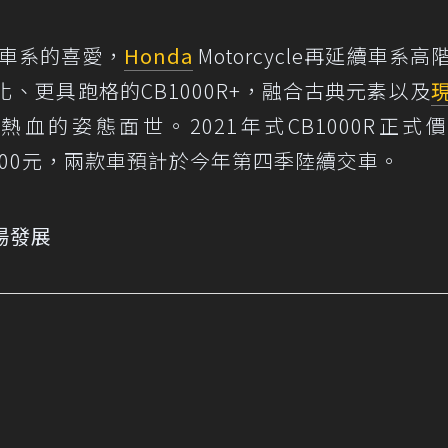
afe車系的喜愛，
Honda
Motorcycle再延續車系高
化、更具跑格的CB1000R+，融合古典元素以及
血的姿態面世。2021年式CB1000R正式
598,000元，兩款車預計於今年第四季陸續交車。
市場發展