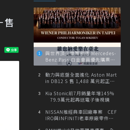
R＋售
與世界頂尖樂團相遇 Mercedes-
Benz Pass 白金會員優先購票維
也納愛樂
動力與底盤全面進化 Aston Mart
in DB12 S 售 1,488 萬元起正式
登台
Kia Stonic前7月銷量年增145%
79.9萬元起再送電子後視鏡
NISSAN推經典車回廠專案 CEF
IRO與INFINITI老車原廠零件最
低1折