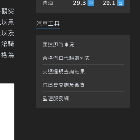
29.3
29.1
柴油
外觀突
且以黑
汽車工具
表以及
，讓騎
國道即時車況
價格為
合格汽車代驗廠列表
交通違規查詢結果
汽燃費查詢及繳費
監理服務網