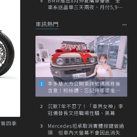
BMW推出8月仲夏購車優惠 全
車系送晶華三天兩夜、月付5,900
元起
車訊熱門
李多慧大方公開車牌號碼揭背後
含意！粉絲讚：忘記停哪還能幫
忙找車
沉默7年不忍了！「車界女神」李
冠儀發長文控職場性騷、黑幕
今年第四季
Mercedes坦承取消實體按鍵做過
頭 但車內大螢幕不會因此消失