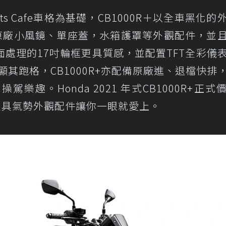
orts Cafe車格為基礎，CB1000R＋以全車黑化的
標配原廠小風鏡、單座蓋，水箱護罩等外觀配件，並
處理的17吋輪框更具質感，並配置TFT全彩儀
突顯其跑格，CB1000R+亦配備原廠進、退檔快排
趣。Honda 2021 年式CB1000R+正式
與更具氣勢外觀配件讓你一眼就愛上。