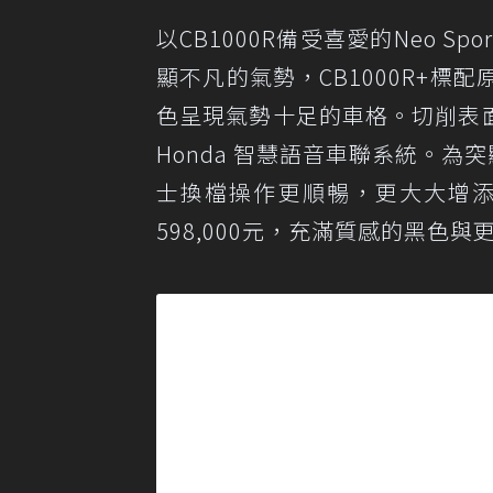
以CB1000R備受喜愛的Neo Sp
顯不凡的氣勢，CB1000R+
色呈現氣勢十足的車格。切削表面
Honda 智慧語音車聯系統。為
士換檔操作更順暢，更大大增添操駕樂
598,000元，充滿質感的黑色