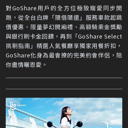
對GoShare用戶的全方位極致寵愛同步開
跑，從全台白牌「隨借隨還」服務車款起跳
價優惠、限量夢幻開廂禮、高額騎乘金獎勵
與銀行刷卡金回饋，再到「GoShare Select
挑剔指南」精選人氣餐廳享獨家用餐折扣，
GoShare化身為最會撩的完美約會伴侶，陪
你盡情曬恩愛。