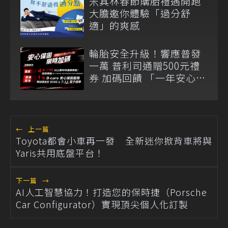
米其林春節購胎禮遇開跑
大膽邀你體驗「過分舒
適」的爽感
輪胎安全升級！響應普發
一萬 普利司通贈500元禮
券 加碼回饋 「一年安心保
固」守護雨季行車
←
上一篇
Toyota都會小車再一發 全新迷你掀背車將與
Yaris共用底盤平台！
下一篇
→
AI人工智慧協力！打造您的保時捷（Porsche
Car Configurator）實現頂尖個人化訂製