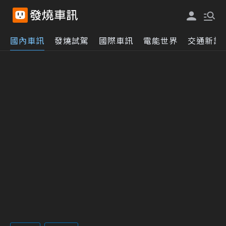
國內車訊
發燒試駕
國際車訊
電能世界
交通新訊