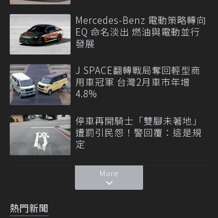
Mercedes-Benz 電動策略轉向
EQ 命名淡出 燃油與電動並行
發展
J SPACE翻轉戰局奪回輕型商
用車冠軍 台灣2月車市年增
4.8%
停車再開騎士「雙腳未著地」
遭罰引民怨！警回覆：這是規
定
More
熱門新聞