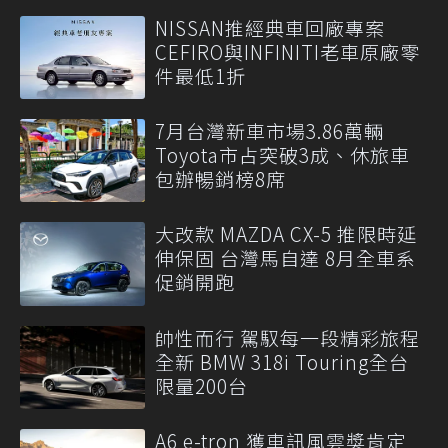
NISSAN推經典車回廠專案
CEFIRO與INFINITI老車原廠零
件最低1折
7月台灣新車市場3.86萬輛
Toyota市占突破3成、休旅車
包辦暢銷榜8席
大改款 MAZDA CX-5 推限時延
伸保固 台灣馬自達 8月全車系
促銷開跑
帥性而行 駕馭每一段精彩旅程
全新 BMW 318i Touring全台
限量200台
A6 e-tron 獲車訊風雲獎肯定