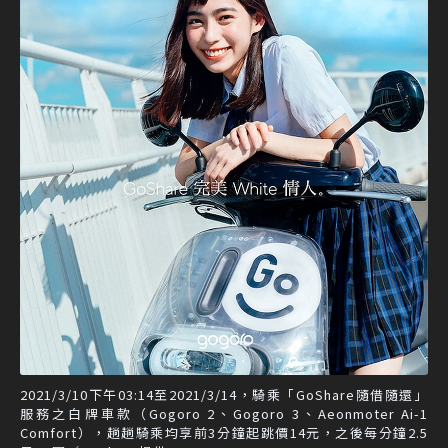
2021/3/10下午03:14至2021/3/14，騎乘「GoShare隨借隨還」
服務之白牌車款（Gogoro 2、Gogoro 3、Aeonmoter Ai-1
Comfort），趟趟騎乘均享前3分鐘起跳價14元，之後每分鐘2.5