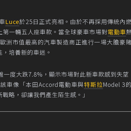
車
Luce
於25日正式亮相。由於不再採用傳統內
上第一輛五人座車款。當全球豪車市場對
電動車
這家歐洲市值最高的汽車製造商正進行一場大膽豪
能，培養新的車迷。
一度大跌7.8%，顯示市場對此新車款感到失望。
，該車像「本田Accord電動車與
特斯拉
Model 
新戰略，卻讓我們產生陌生感。」