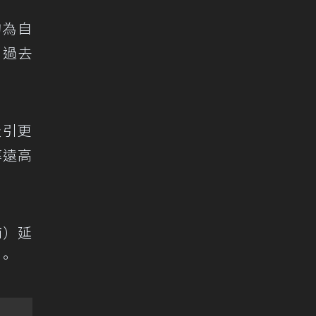
均為自
，過去
吸引更
率遠高
i）延
慎。