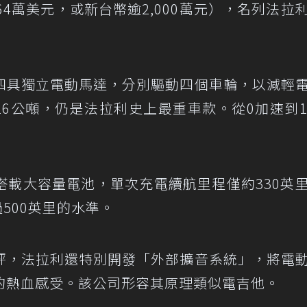
4萬美元，或新台幣逾2,000萬元），名列法拉
四具獨立電動馬達，分別驅動四個車輪，以減輕
26公噸，仍是法拉利史上最重車款。從0加速到1
搭載大容量電池，單次充電續航里程僅約330英
過500英里的水準。
評，法拉利還特別開發「外部擴音系統」，將電
的熱血感受。該公司形容其原理類似電吉他。