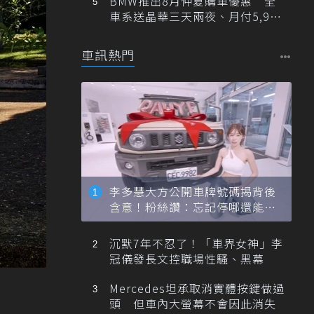
BMW推出8月仲夏購車優惠 全
車系送晶華三天兩夜、月付5,900
元起
車訊熱門
李多慧大方公開車牌號碼揭背後
含意！粉絲讚：忘記停哪還能幫
忙找車
沉默7年不忍了！「車界女神」李
冠儀發長文控職場性騷、黑幕
Mercedes坦承取消實體按鍵做過
頭 但車內大螢幕不會因此消失