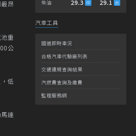
29.3
29.1
柴油
利最昂
汽車工具
電池重
國道即時車況
00公
合格汽車代驗廠列表
交通違規查詢結果
里，低
汽燃費查詢及繳費
監理服務網
動馬達