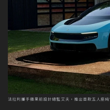
法拉利攜手蘋果前設計總監艾夫，推出首款五人座純電