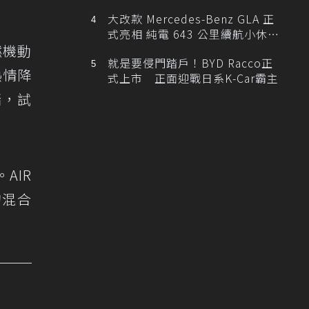
大改款 Mercedes-Benz GLA 正
式亮相 純電 643 公里續航小休
燃機動
旅！
就是要侵門踏戶！BYD Racco正
熱情降
式上市 正面迎戰日系K-Car霸主
賭，試
AIR
3的混合