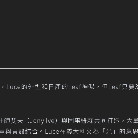
uce的外型和日產的Leaf神似，但Leaf只要
師艾夫（Jony Ive）與同事紐森共同打造，大
屋與貝殼結合。Luce在義大利文為「光」的意