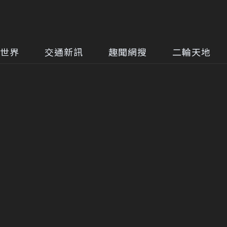
世界
交通新訊
趣聞網搜
二輪天地