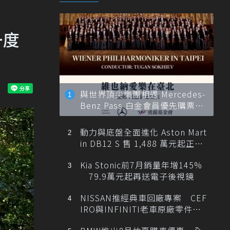
一度
與世界頂尖樂團相遇 Mercedes-
Benz Pass 白金會員優先購票維
也納愛樂
動力與底盤全面進化 Aston Mart
in DB12 S 售 1,488 萬元起正式
登台
Kia Stonic前7月銷量年增145%
79.9萬元起再送電子後視鏡
NISSAN推經典車回廠專案 CEF
IRO與INFINITI老車原廠零件最
低1折