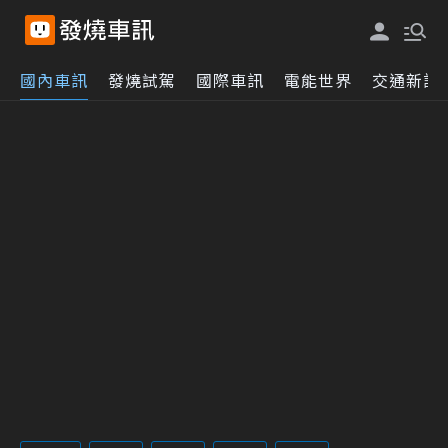
國內車訊
發燒試駕
國際車訊
電能世界
交通新訊