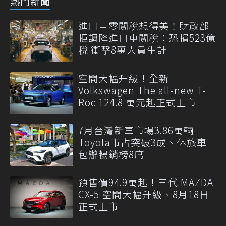
熱門新聞
進口車零關稅想得美！財政部
拒調降進口車關稅：恐損523億
稅 衝擊8萬人員生計
空間大幅升級！全新
Volkswagen The all-new T-
Roc 124.8 萬元起正式上市
7月台灣新車市場3.86萬輛
Toyota市占突破3成、休旅車
包辦暢銷榜8席
預售價94.9萬起！三代 MAZDA
CX-5 空間大幅升級、8月18日
正式上市