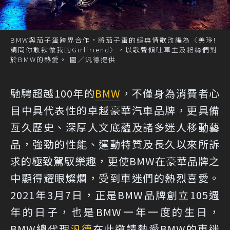
BMW與茄子蛋跨界合作，將茄子蛋的經典情歌改編為〈美玲!
請問你敢欲做我的Girlfriend〉，以歌聲傾吐車主及粉絲們對
於BMW的熱愛。 圖／汎德提供
馳騁超越100年的
BMW
，不僅身為消費者心
目中具代表性的卓越豪華汽車品牌，更具備
亙久歷史、深厚人文底蘊及諸多迷人移動藝
品，強勁的性能、運動特質及長久以來所訴
求的極致駕馭樂趣，更使BMW在豪華品牌之
中顯得耀眼燦爛，受到車迷們的熱烈喜愛。
2021年3月7日，正是BMW品牌創立105週
年的日子，也是BMW一年一度的生日，
BMW總代理
汎德
在此邀請熱愛BMW的車迷