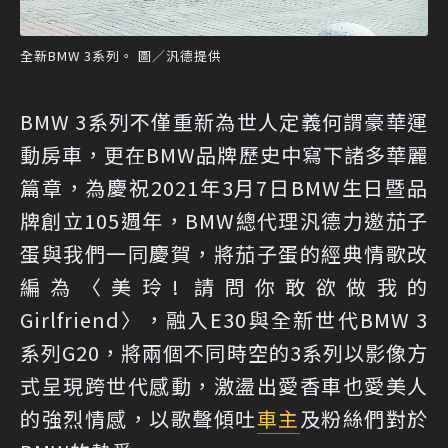
全新BMW 3系列。 圖／汎德提供
BMW 3系列不僅重新為世人定義何謂豪華運
動房車，更在BMW品牌歷史中寫下諸多華麗
篇章，為慶祝2021年3月7日BMW生日暨品
牌創立105週年，BMW總代理汎德力邀茄子
蛋與我們一同慶賀，將茄子蛋的經典情歌改
編為〈美玲! 請問你敢欲做我的
Girlfriend〉，融入E30與全新世代BMW 3
系列G20，將兩個不同時空的3系列以影像方
式呈現跨世代感動，激盪出愛香車也愛美人
的強烈情感，以歌聲傾吐
車主
及粉絲們對於