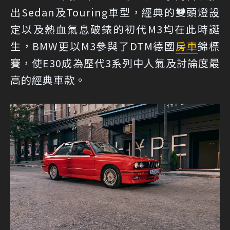
出Sedan及Touring車型，經典的雙頭燈設
定以及熱血氣息破錶的初代M3均在此時誕
生，BMW更以M3參與了DTM德國
房車
錦標
賽，使E30成為歷代3系列中人氣及討論度最
高的經典車款。