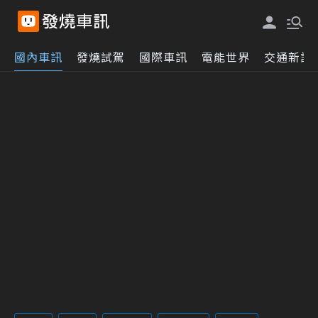
國內車訊
發燒試駕
國際車訊
電能世界
交通新訊