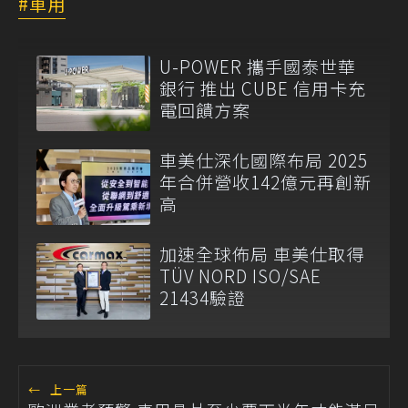
車用
U-POWER 攜手國泰世華
銀行 推出 CUBE 信用卡充
電回饋方案
車美仕深化國際布局 2025
年合併營收142億元再創新
高
加速全球佈局 車美仕取得
TÜV NORD ISO/SAE
21434驗證
←
上一篇