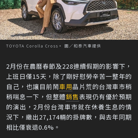
TOYOTA Corolla Cross。 圖／和泰汽車提供
2月份在農曆春節及228連續假期的影響下，
上班日僅15天，除了剛好慰勞辛苦一整年的
自己，也讓目前鬧
車用
晶片荒的台灣車市稍
稍喘息一下，但整體
銷售
表現仍有優於預期
的演出，2月份台灣車市就在休養生息的情
況下，繳出27,174輛的掛牌數，與去年同期
相比僅衰退0.6%。