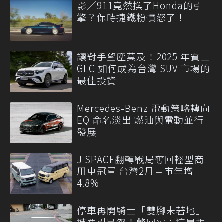
影／911竟然換了Honda的引
擎？保時捷鐵粉憤怒了！
讓對手望塵莫及！2025 年賓士
GLC 如何成為台灣 SUV 市場的
最佳投資
Mercedes-Benz 電動策略轉向
EQ 命名淡出 燃油與電動並行
發展
J SPACE翻轉戰局奪回輕型商
用車冠軍 台灣2月車市年增
4.8%
停車再開騎士「雙腳未著地」
遭罰引民怨！警回覆：這是規