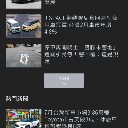
發展
J SPACE翻轉戰局奪回輕型商
用車冠軍 台灣2月車市年增
4.8%
停車再開騎士「雙腳未著地」
遭罰引民怨！警回覆：這是規
定
More
熱門新聞
7月台灣新車市場3.86萬輛
Toyota市占突破3成、休旅車
包辦暢銷榜8席