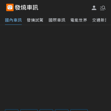
國內車訊
發燒試駕
國際車訊
電能世界
交通新訊