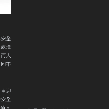
年安全
車處境
反而大
但回不
型車迎
動安全
所值。