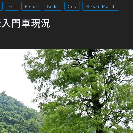
FIT
Focus
Kicks
City
Nissan March
產入門車現況