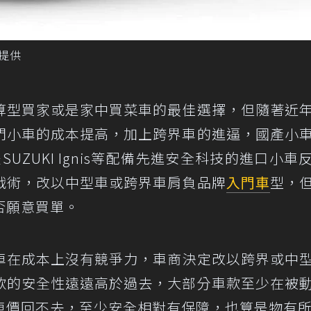
n提供
算型買家或是家中買菜車的最佳選擇，但隨著近
門小車的成本提高，加上跨界車的進逼，國產小
SUZUKI Ignis等配備先進安全科技的進口小車
戰術，改以中型車或跨界車肩負品牌
入門車
型，
否願意買單。
車在成本上沒有競爭力，車商決定改以跨界或中
款的安全性遠遠高於過去，大部分車款至少在被
車價回不去，至少安全相對有保障，也算是物有