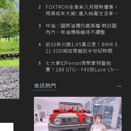
FOXTRON全車系八月限時優惠，
用車成本大減! 進入純電生活享
「零稅金＋零保養」新時代
中油：國際油價仍處高檔 明日國
內汽、柴油價格維持不調整
近50年只跑1.45萬公里！BMW E
21 320i宛如穿越近半世紀時間
七大夢幻Ferrari齊聚蒙特雷拍
賣！288 GTO、F40到Luce Cha
ssis 0一次登場
車訊熱門