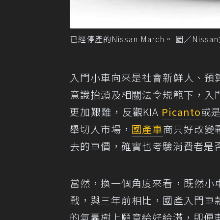
已經停產的Nissan March。 圖／Nissa
入門小車向來是社會新鮮人、預
意識抬頭及相關法令規範下，入
更加艱難，反觀KIA
Picanto
或是
舉切入市場，
國產車
商只好改變
去的車價，確實也考驗消費者是
當然，換一個角度來看，既然小
戰，與三年前相比，國產入門車
的氣囊樹上願意給好給滿，即便