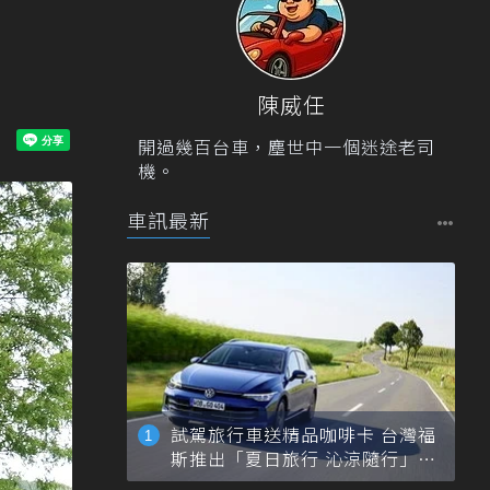
陳威任
開過幾百台車，塵世中一個迷途老司
機。
車訊最新
試駕旅行車送精品咖啡卡 台灣福
斯推出「夏日旅行 沁涼隨行」活
動