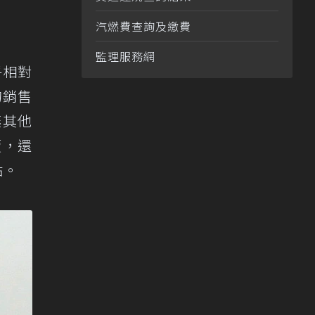
汽燃費查詢及繳費
監理服務網
乎相對
的銷售
讓其他
賣，還
點。