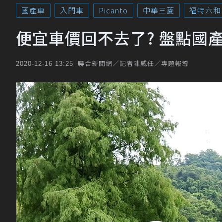
國產車
入門車
Picanto
中華三菱
福特六和
便宜車價回不去了? 盤點國
聯合新聞網／記者陳威任／專題報導
2020-12-16 13:25