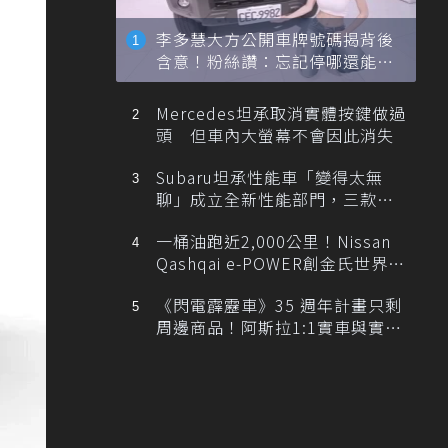
李多慧大方公開車牌號碼揭背後
含意！粉絲讚：忘記停哪還能幫
忙找車
Mercedes坦承取消實體按鍵做過
頭 但車內大螢幕不會因此消失
Subaru坦承性能車「變得太無
聊」成立全新性能部門，三款手
排跑車開發中！
一桶油跑近2,000公里！Nissan
Qashqai e-POWER創金氏世界紀
錄
《閃電霹靂車》35 週年計畫只剩
周邊商品！阿斯拉1:1實車與實體
展覽雙雙喊卡