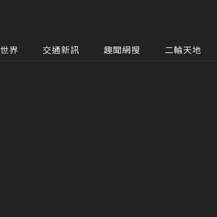
世界
交通新訊
趣聞網搜
二輪天地