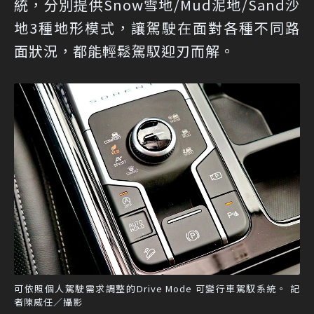
統，分別提供Snow雪地/Mud泥地/Sand沙
地3種地形模式，讓駕駛在面對各種不同路
面狀況，都能輕鬆駕馭迎刃而解。
可依照個人駕駛需求調整的Drive Mode 可變行車駕馭系統。 記
者陳威任／攝影