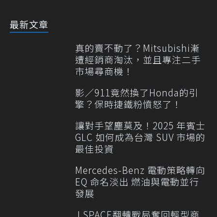
最新文章
真的賣不動了？Mitsubishi漸
遭經銷商淘汰，並且專注二手
市場尋商機！
影／911竟然換了Honda的引
擎？保時捷鐵粉憤怒了！
讓對手望塵莫及！2025 年賓士
GLC 如何成為台灣 SUV 市場的
最佳投資
Mercedes-Benz 電動策略轉向
EQ 命名淡出 燃油與電動並行
發展
J SPACE翻轉戰局奪回輕型商