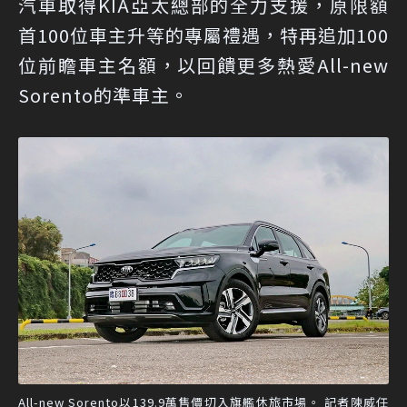
汽車取得KIA亞太總部的全力支援，原限額
首100位車主升等的專屬禮遇，特再追加100
位前瞻車主名額，以回饋更多熱愛All-new
Sorento的準車主。
All-new Sorento以139.9萬售價切入旗艦休旅市場。 記者陳威任