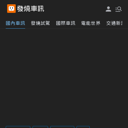
國內車訊
發燒試駕
國際車訊
電能世界
交通新訊