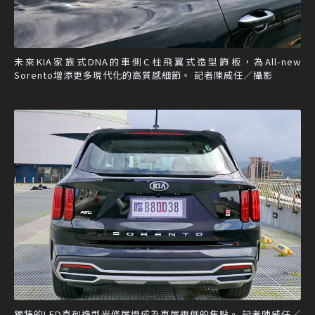
未來KIA家族式DNA的車側C柱飛翼式造型飾板，為All-new
Sorento增添更多現代化的高質感細節。 記者陳威任／攝影
獨特的LED直列造型光條尾燈成為車尾兩側的焦點。 記者陳威任／