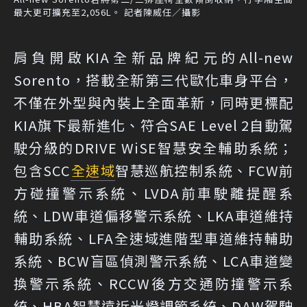
最大更可擴充至2,056L。 記者陳威任／攝影
肩負開啟KIA全新品牌紀元的All-new
Sorento，搭載全新第三代歐化車身平台，
不僅在外型與內裝上全面革新，同時更標配
KIA旗下最新進化、符合SAE Level 2自動駕
駛分級的DRIVE WiSE智慧安全輔助系統；
包含SCC
全速域
智慧巡航控制系統、FCW前
方碰撞警示系統、LVDA前車駛離提醒系
統、LDW車道偏移警示系統、LKA車道維持
輔助系統、LFA全速域進階型車道維持輔助
系統、BCW盲區偵測警示系統、LCA車道變
換警示系統、RCCW後方交通防撞警示系
統、HBA智慧遠近光燈調節系統、DAW駕駛