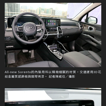
All-new Sorento的內裝用料以精緻細膩的材質，交錯運用3D花
紋金屬質感飾板與鋼琴烤漆。 記者陳威任／攝影