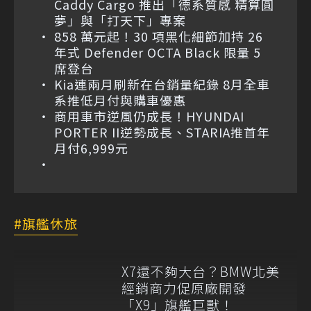
Caddy Cargo 推出「德系質感 精算圓
夢」與「打天下」專案
858 萬元起！30 項黑化細節加持 26
年式 Defender OCTA Black 限量 5
席登台
Kia連兩月刷新在台銷量紀錄 8月全車
系推低月付與購車優惠
商用車市逆風仍成長！HYUNDAI
PORTER II逆勢成長、STARIA推首年
月付6,999元
旗艦休旅
X7還不夠大台？BMW北美
經銷商力促原廠開發
「X9」旗艦巨獸！