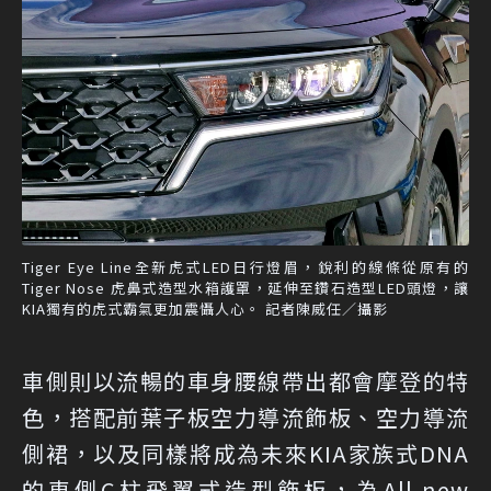
Tiger Eye Line全新虎式LED日行燈眉，銳利的線條從原有的
Tiger Nose 虎鼻式造型水箱護罩，延伸至鑽石造型LED頭燈，讓
KIA獨有的虎式霸氣更加震懾人心。 記者陳威任／攝影
車側則以流暢的車身腰線帶出都會摩登的特
色，搭配前葉子板空力導流飾板、空力導流
側裙，以及同樣將成為未來KIA家族式DNA
的車側C柱飛翼式造型飾板，為All-new