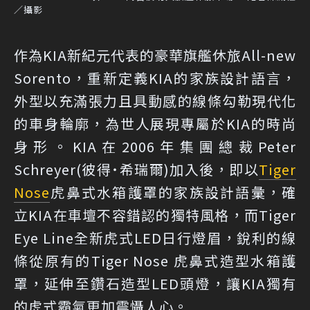
／攝影
作為KIA新紀元代表的豪華旗艦休旅All-new
Sorento，重新定義KIA的家族設計語言，
外型以充滿張力且具動感的線條勾勒現代化
的車身輪廓，為世人展現專屬於KIA的時尚
身形。KIA在2006年集團總裁Peter
Schreyer(彼得˙希瑞爾)加入後，即以
Tiger
Nose
虎鼻式水箱護罩的家族設計語彙，確
立KIA在車壇不容錯認的獨特風格，而Tiger
Eye Line全新虎式LED日行燈眉，銳利的線
條從原有的Tiger Nose 虎鼻式造型水箱護
罩，延伸至鑽石造型LED頭燈，讓KIA獨有
的虎式霸氣更加震懾人心。