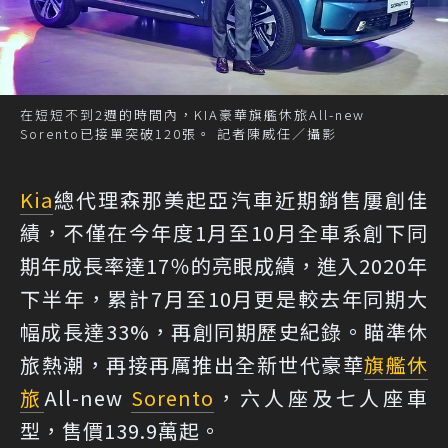
在短短不到2週的時間內，KIA豪華旗艦休旅All-new
Sorento已接單突破120張。 記者陳威任／攝影
Kia
總代理森那美起亞汽車近期銷售屢創佳
績，不僅在今年度1月至10月全車系創下同
期年成長率達17％的亮眼成績，進入2020年
下半年，累計7月至10月更是較去年同期大
幅成長達33%，再創同期歷史紀錄。瞄準休
旅熱潮，再接再厲推出全新世代豪華
旗艦休
旅
All-new
Sorento
，六人座及七人座車
型，售價139.9萬起。