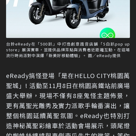
台鈴eReady在「500趴」中打造創意諧音店舖「5白趴pop up
store」展演實車，並提供品牌茶點與消費者近距離互動，在這場
流行時尚派對中演繹「新美好移動體驗」。 圖／eReady提供
eReady搞怪登場「是在HELLO CITY桃園萬
聖城」! 活動至11月8日在桃園高鐵站前廣場
盛大舉辦，現場不僅有8座鬼怪主題佈景，
更有萬聖光雕秀及實力派歌手輪番演出，讓
整個桃園延續萬聖氛圍。eReady也特別打
造神秘萬聖彩繪車於活動會場展示，頭尾燈
的蜘蛛絲纏繞與車側南瓜先生的微笑，等你