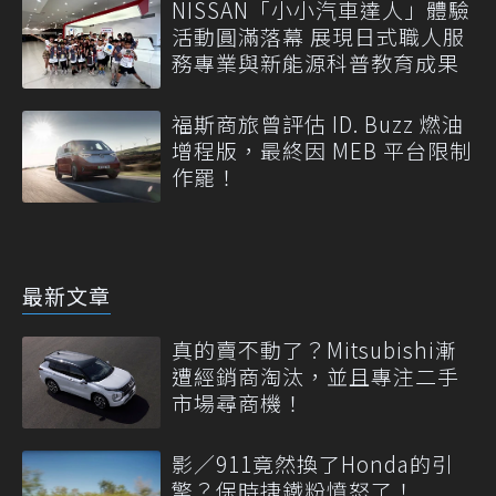
NISSAN「小小汽車達人」體驗
活動圓滿落幕 展現日式職人服
務專業與新能源科普教育成果
福斯商旅曾評估 ID. Buzz 燃油
增程版，最終因 MEB 平台限制
作罷！
最新文章
真的賣不動了？Mitsubishi漸
遭經銷商淘汰，並且專注二手
市場尋商機！
影／911竟然換了Honda的引
擎？保時捷鐵粉憤怒了！