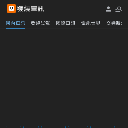
國內車訊
發燒試駕
國際車訊
電能世界
交通新訊