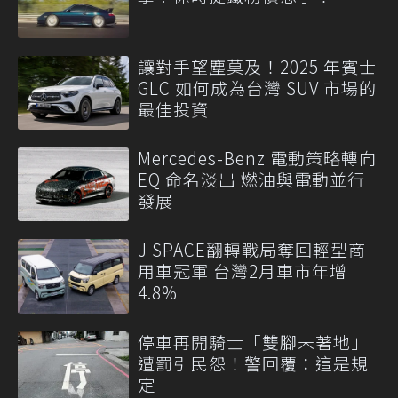
讓對手望塵莫及！2025 年賓士
GLC 如何成為台灣 SUV 市場的
最佳投資
Mercedes-Benz 電動策略轉向
EQ 命名淡出 燃油與電動並行
發展
J SPACE翻轉戰局奪回輕型商
用車冠軍 台灣2月車市年增
4.8%
停車再開騎士「雙腳未著地」
遭罰引民怨！警回覆：這是規
定