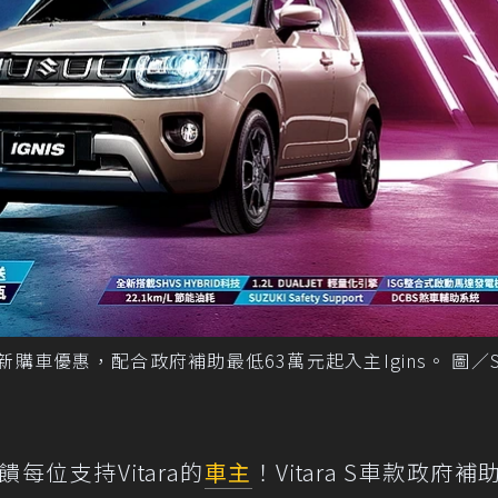
舊換新購車優惠，配合政府補助最低63萬元起入主Igins。 圖／Su
每位支持Vitara的
車主
！Vitara S車款政府補