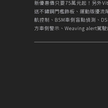
新優惠價只要75萬元起！另外Vi
送不鏽鋼門檻飾板、運動版擾流尾翼
航控制、BSM車側盲點偵測、DS
方車側警示、Weaving alert