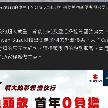
支持Vitara的車主！Vitara S車款政府補助舊換新優惠價只要
以超越同級的超大載重、節能油耗及靈活操控等堅強實力
an Suzuki推出史無前例的超激優惠，入主Car
付額的萬元大紅包，獲得頭家們的熱烈迴響，本
多頭家輕鬆做生意。