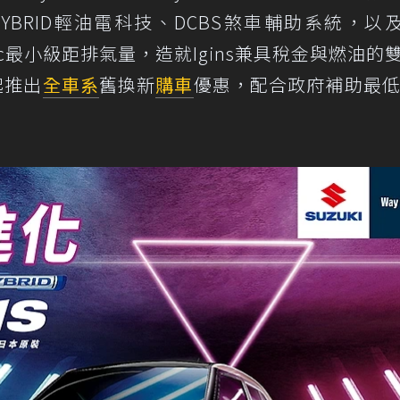
RID輕油電科技、DCBS煞車輔助系統，以及1
97cc最小級距排氣量，造就Igins兼具稅金與燃油的
日起推出
全車系
舊換新
購車
優惠，配合政府補助最低