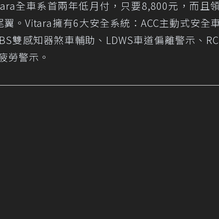
tara全車系首兩年低月付，只要8,800元，而且
。Vitara擁有6大安全系統：ACC主動式安全
BS雙感知器煞車輔助、LDWS車道偏離警示、RC
駕駛疲勞警示。