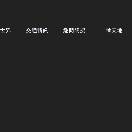
世界
交通新訊
趣聞網搜
二輪天地