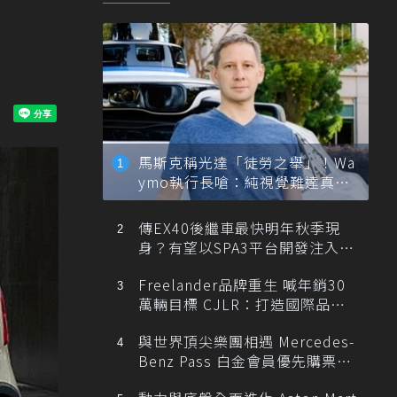
馬斯克稱光達「徒勞之舉」！Wa
ymo執行長嗆：純視覺難達真正
自動駕駛
傳EX40後繼車最快明年秋季現
身？有望以SPA3平台開發注入80
0V動力
Freelander品牌重生 喊年銷30
萬輛目標 CJLR：打造國際品牌
半數銷量來自全球！
與世界頂尖樂團相遇 Mercedes-
Benz Pass 白金會員優先購票維
也納愛樂