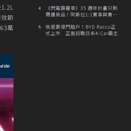
排跑車開發中！
.2L
《閃電霹靂車》35 週年計畫只剩
周邊商品！阿斯拉1:1實車與實體
雙效節
展覽雙雙喊卡
就是要侵門踏戶！BYD Racco正
63萬
式上市 正面迎戰日系K-Car霸主