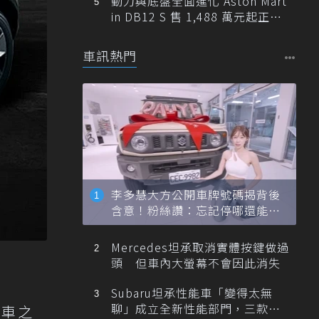
動力與底盤全面進化 Aston Mart
in DB12 S 售 1,488 萬元起正式
登台
車訊熱門
李多慧大方公開車牌號碼揭背後
含意！粉絲讚：忘記停哪還能幫
忙找車
Mercedes坦承取消實體按鍵做過
頭 但車內大螢幕不會因此消失
Subaru坦承性能車「變得太無
聊」成立全新性能部門，三款手
動力車之