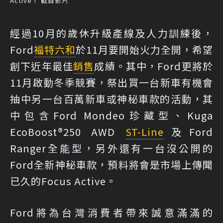
Active？ 截自影片
經過10月的歲休升級產線及人力訓練後，
Ford
福特六和
於11月要開始火力全開，希望
創下近年最佳
銷售
成績。其中，Ford更將於
11月啟動冬季競賽，祭出買一台新車有機會
抽中另一台百萬新車或神秘車款的活動，其
中包含Ford Mondeo珍藏型、Kuga
EcoBoost®250 AWD
ST-Line
及Ford
Ranger全能型，另外還有一台沒公開的
Ford全新神秘車款，預料將會是市場上傳聞
已久的Focus Active。
Ford將為台灣消費者帶來誠意滿滿的