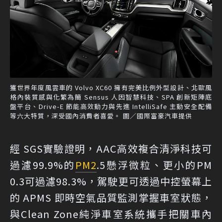
獲世界年度風雲車的 Volvo XC60 擁有完美比例外型設計、北歐風
格內裝質感與化繁為簡 Sensus 人因智慧科技、SPA 創新矩陣底
盤平台、Drive-E 節能高效動力與先進 IntelliSafe 主動安全配備
等六大特質，深受國內消費者喜愛。 圖／國際富豪汽車提供
經 SGS實驗證明，AAC高效複合清淨科技可
過濾99.9%的
PM2
.5懸浮微粒、更小的PM
0.3可過濾98.3%，駕駛更可透過中控螢幕上
的 APMS 即時空氣品質監測掌握車室狀態，
與Clean Zone純淨車室系統攜手把關車內