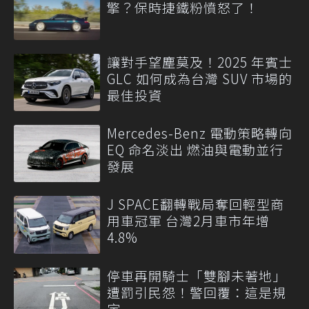
擎？保時捷鐵粉憤怒了！
讓對手望塵莫及！2025 年賓士
GLC 如何成為台灣 SUV 市場的
最佳投資
Mercedes-Benz 電動策略轉向
EQ 命名淡出 燃油與電動並行
發展
J SPACE翻轉戰局奪回輕型商
用車冠軍 台灣2月車市年增
4.8%
停車再開騎士「雙腳未著地」
遭罰引民怨！警回覆：這是規
定