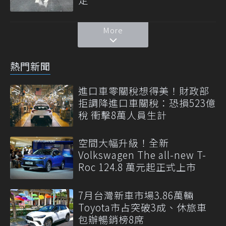
More
熱門新聞
進口車零關稅想得美！財政部
拒調降進口車關稅：恐損523億
稅 衝擊8萬人員生計
空間大幅升級！全新
Volkswagen The all-new T-
Roc 124.8 萬元起正式上市
7月台灣新車市場3.86萬輛
Toyota市占突破3成、休旅車
包辦暢銷榜8席