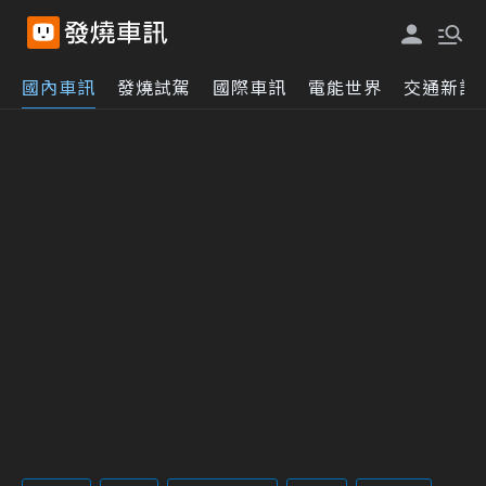
國內車訊
發燒試駕
國際車訊
電能世界
交通新訊