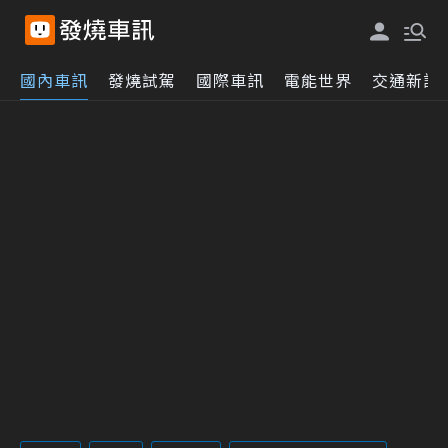
國內車訊
發燒試駕
國際車訊
電能世界
交通新訊