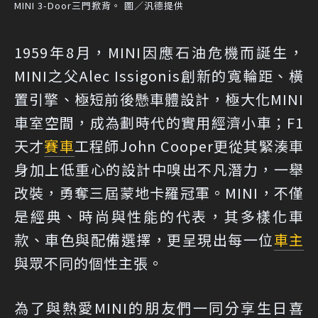
MINI 3-Door三門掀背。 圖／汎德提供
1959年8月，MINI因應石油危機而誕生，
MINI之父Alec Issigonis創新的寬輪距、橫
置引擎、極短前後懸車體設計，極大化MINI
車室空間，成為劃時代的實用經濟小車；F1
天才
賽車
工程師John Cooper更從其緊湊車
身加上低重心的設計中嗅出不凡潛力，一舉
改裝，勇奪三屆蒙地卡羅冠軍。MINI，不僅
是經典、時尚與性能的代表，其多樣化車
款、車色與配備選擇，更呈現出每一位
車主
與眾不同的個性主張。
為了與熱愛MINI的朋友們一同分享生日喜