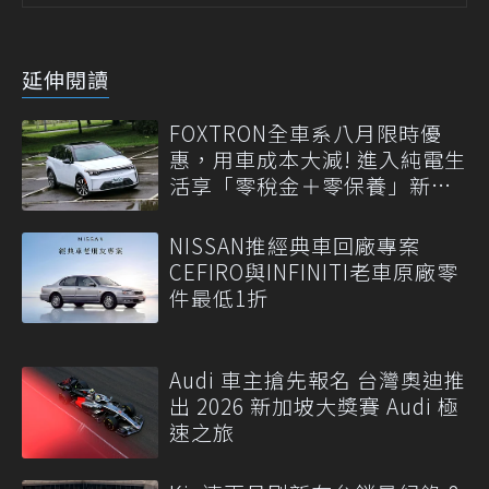
延伸閱讀
FOXTRON全車系八月限時優
惠，用車成本大減! 進入純電生
活享「零稅金＋零保養」新時
代
NISSAN推經典車回廠專案
CEFIRO與INFINITI老車原廠零
件最低1折
Audi 車主搶先報名 台灣奧迪推
出 2026 新加坡大獎賽 Audi 極
速之旅