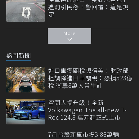
遭罰引民怨！警回覆：這是規
定
More
熱門新聞
進口車零關稅想得美！財政部
拒調降進口車關稅：恐損523億
稅 衝擊8萬人員生計
空間大幅升級！全新
Volkswagen The all-new T-
Roc 124.8 萬元起正式上市
7月台灣新車市場3.86萬輛