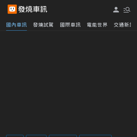
國內車訊
發燒試駕
國際車訊
電能世界
交通新訊