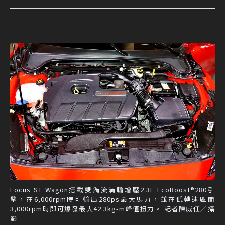
Focus ST Wagon搭載雙渦流渦輪增壓2.3L EcoBoost®280引
擎，在6,000rpm時可輸出280ps最大馬力，並在低轉速區間
3,000rpm時即可爆發最大42.3kg-m峰值扭力。 記者陳威任／攝
影