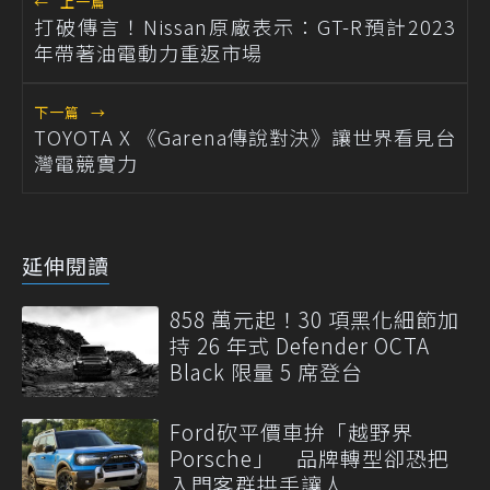
←
上一篇
打破傳言！Nissan原廠表示：GT-R預計2023
年帶著油電動力重返市場
下一篇
→
TOYOTA X 《Garena傳說對決》讓世界看見台
灣電競實力
延伸閱讀
858 萬元起！30 項黑化細節加
持 26 年式 Defender OCTA
Black 限量 5 席登台
Ford砍平價車拚「越野界
Porsche」 品牌轉型卻恐把
入門客群拱手讓人