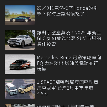
影／911竟然換了Honda的引
擎？保時捷鐵粉憤怒了！
讓對手望塵莫及！2025 年賓士
GLC 如何成為台灣 SUV 市場的
最佳投資
Mercedes-Benz 電動策略轉向
EQ 命名淡出 燃油與電動並行
發展
J SPACE翻轉戰局奪回輕型商
用車冠軍 台灣2月車市年增
4.8%
停車再開騎士「雙腳未著地」