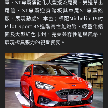
罩、ST專屬運動化大型擾流尾翼、雙邊單出
尾管、ST專屬迎賓踏板與車尾ST專屬銘
版，展現動感ST本色；標配Michelin 19吋
Pilot Sport 4S進階高性能跑胎、輕量化鋁
圈及大型紅色卡鉗，完美兼容性能與風格，
展現極具張力的視覺饗宴。