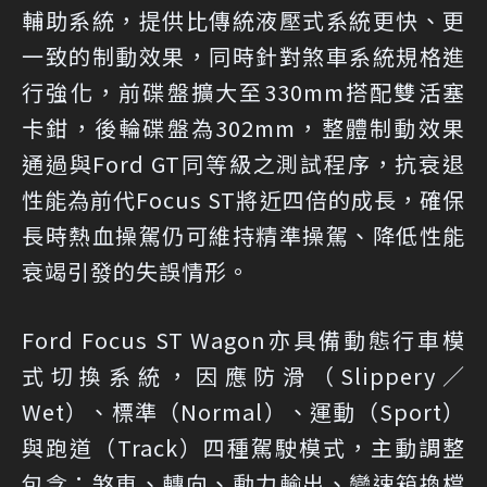
輔助系統，提供比傳統液壓式系統更快、更
一致的制動效果，同時針對煞車系統規格進
行強化，前碟盤擴大至330mm搭配雙活塞
卡鉗，後輪碟盤為302mm，整體制動效果
通過與Ford GT同等級之測試程序，抗衰退
性能為前代Focus ST將近四倍的成長，確保
長時熱血操駕仍可維持精準操駕、降低性能
衰竭引發的失誤情形。
Ford Focus ST Wagon亦具備動態行車模
式切換系統，因應防滑（Slippery／
Wet）、標準（Normal）、運動（Sport）
與跑道（Track）四種駕駛模式，主動調整
包含：煞車、轉向、動力輸出、變速箱換檔