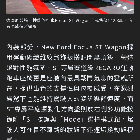
德國原裝進口性能旅行車Focus ST Wagon正式售價142.8萬。 記
者陳威任／攝影
內裝部分，New Ford Focus ST Wagon採
用運動碳纖維紋路飾板搭配闇黑頂篷，營造
絕對性能氛圍。ST專屬賽道級RECARO運動
跑車座椅更是座艙內最具戰鬥氣息的靈魂所
在，提供出色的支撐性與包覆感受，在激烈
操駕下也能維持駕駛人的姿勢與舒適度。而
ST專屬平底運動化方向盤則於右側多功能按
鍵附「S」按鍵與「Mode」選擇模式鈕，駕
駛人可在目不離路的狀態下迅速切換動態模
式。