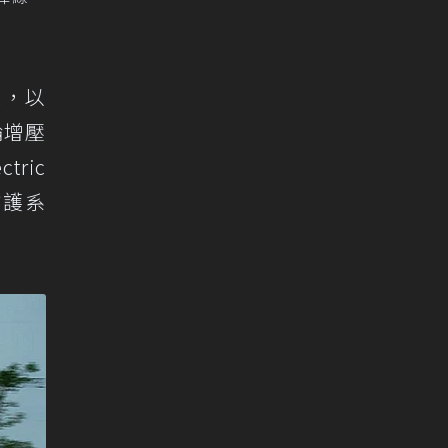
定版，以
輪增壓
tric
防護系