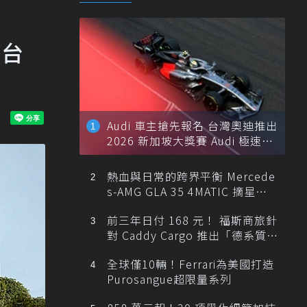
n台
Audi 車主搶先報名 台灣奧迪推出
2026 新加坡大獎賽 Audi 極速之
旅
熱血與日常的跨界平衡 Mercede
s-AMG GLA 35 4MATIC 摘星版
輕旅
前三年日付 168 元！ 福斯商旅針
對 Caddy Cargo 推出「德系質感
精算圓夢」與「打天下」專案
全球僅10輛！Ferrari為美國打造
Purosangue超限量系列