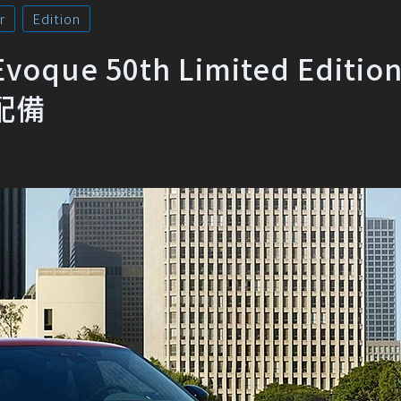
r
Edition
Evoque 50th Limited Editio
配備