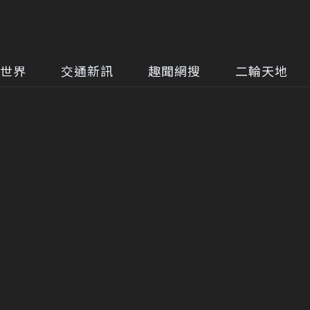
世界
交通新訊
趣聞網搜
二輪天地