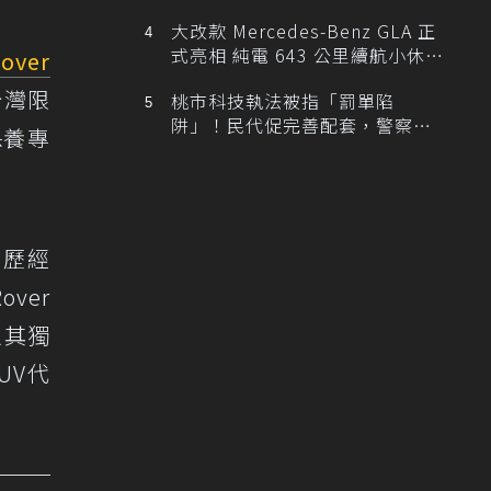
大改款 Mercedes-Benz GLA 正
式亮相 純電 643 公里續航小休
Rover
旅！
台灣限
桃市科技執法被指「罰單陷
阱」！民代促完善配套，警察局
保養專
提數據回應
，歷經
over
以其獨
UV代