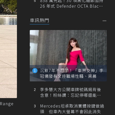
858 萬元起！30 項黑化細節加持
26 年式 Defender OCTA Black
限量 5 席登台
車訊熱門
沉默7年不忍了！「車界女神」李
冠儀發長文控職場性騷、黑幕
李多慧大方公開車牌號碼揭背後
含意！粉絲讚：忘記停哪還能幫
忙找車
Range
Mercedes坦承取消實體按鍵做過
頭 但車內大螢幕不會因此消失