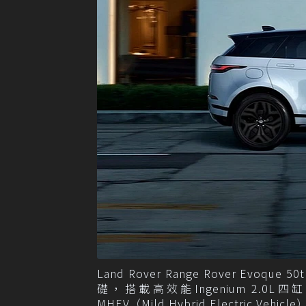
Land Rover Range Rover Evoque
礎，搭載高效能Ingenium 2.0L
MHEV（Mild Hybrid Electric V