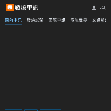
國內車訊
發燒試駕
國際車訊
電能世界
交通新訊