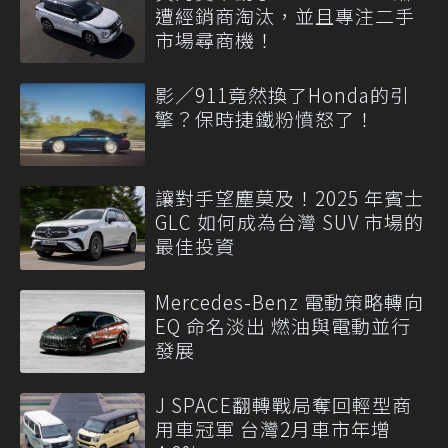
遭經銷商淘汰，並且專注二手
市場尋商機！
影／911竟然換了Honda的引
擎？保時捷鐵粉憤怒了！
讓對手望塵莫及！2025 年賓士
GLC 如何成為台灣 SUV 市場的
最佳投資
Mercedes-Benz 電動策略轉向
EQ 命名淡出 燃油與電動並行
發展
J SPACE翻轉戰局奪回輕型商
用車冠軍 台灣2月車市年增