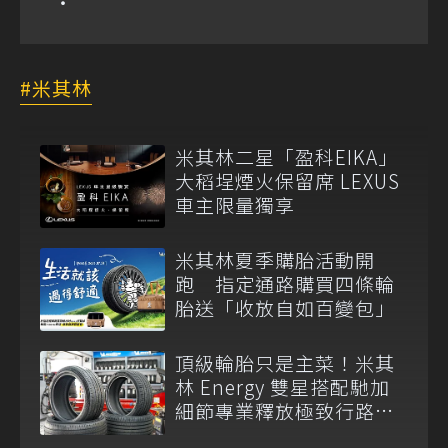
米其林
米其林二星「盈科EIKA」
大稻埕煙火保留席 LEXUS
車主限量獨享
米其林夏季購胎活動開
跑 指定通路購買四條輪
胎送「收放自如百變包」
頂級輪胎只是主菜！米其
林 Energy 雙星搭配馳加
細節專業釋放極致行路質
感