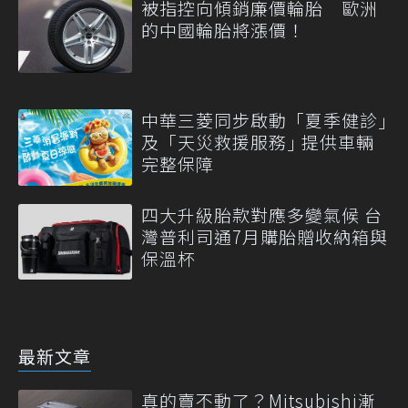
被指控向傾銷廉價輪胎 歐洲
的中國輪胎將漲價！
中華三菱同步啟動「夏季健診｣
及「天災救援服務｣ 提供車輛
完整保障
四大升級胎款對應多變氣候 台
灣普利司通7月購胎贈收納箱與
保溫杯
最新文章
真的賣不動了？Mitsubishi漸