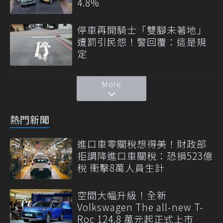
4.8%
停車再開騎士「雙腳未著地」
遭罰引民怨！警回覆：這是規
定
More
熱門新聞
進口車零關稅想得美！財政部
拒調降進口車關稅：恐損523億
稅 衝擊8萬人員生計
空間大幅升級！全新
Volkswagen The all-new T-
Roc 124.8 萬元起正式上市