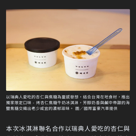
以瑞典人愛吃的杏仁與焦糖為靈感發想，結合台灣在地食材，推出
獨家限定口味 - 烤杏仁焦糖牛奶冰淇淋，芳醇奶香與鹹中帶甜的海
鹽焦糖交織出老少咸宜的濃郁滋味。 圖／國際富豪汽車提供
本次冰淇淋聯名合作以瑞典人愛吃的杏仁與