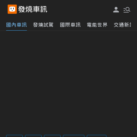
國內車訊
發燒試駕
國際車訊
電能世界
交通新訊