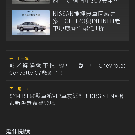
感」 建構國產SUV安全新
標竿
NISSAN推經典車回廠專
案 CEFIRO與INFINITI老
車原廠零件最低1折
←
上一篇
影／疑過彎不慎 機車「刮中」Chevrolet
Corvette C7悲劇了！
下一篇
→
SYM BT靈獸車系VIP車友派對！DRG、FNX搶
眼新色無預警登場
延伸閱讀