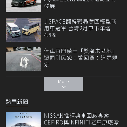
發展
J SPACE翻轉戰局奪回輕型商
用車冠軍 台灣2月車市年增
4.8%
停車再開騎士「雙腳未著地」
遭罰引民怨！警回覆：這是規
定
More
熱門新聞
NISSAN推經典車回廠專案
CEFIRO與INFINITI老車原廠零