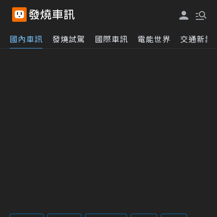
國內車訊
發燒試駕
國際車訊
電能世界
交通新訊