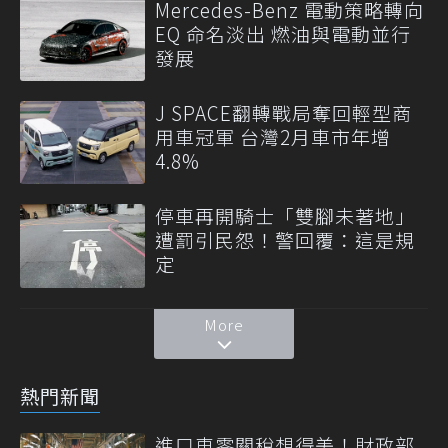
Mercedes-Benz 電動策略轉向
EQ 命名淡出 燃油與電動並行
發展
J SPACE翻轉戰局奪回輕型商
用車冠軍 台灣2月車市年增
4.8%
停車再開騎士「雙腳未著地」
遭罰引民怨！警回覆：這是規
定
More
熱門新聞
進口車零關稅想得美！財政部