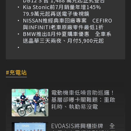
DB12 S 售 1,488 萬元起正式登台
Kia Stonic前7月銷量年增145%
79.9萬元起再送電子後視鏡
NISSAN推經典車回廠專案 CEFIRO
與INFINITI老車原廠零件最低1折
BMW推出8月仲夏購車優惠 全車系
送晶華三天兩夜、月付5,900元起
充電站
電動機車低噪音助巡邏！
基層卻曝卡關難題：重啟
耗時、執勤易沒電
EVOASIS將興櫃掛牌 全