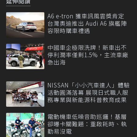
延伸閱讀
A6 e-tron 獲車訊風雲獎肯定
台灣奧迪推出 Audi A6 旗艦陣
容限時購車禮遇
中國車企極限洗牌！新車出不
停利潤率僅剩1.5%，主流車廠
急出海
NISSAN「小小汽車達人」體驗
活動圓滿落幕 展現日式職人服
務專業與新能源科普教育成果
電動機車低噪音助巡邏！基層
卻曝卡關難題：重啟耗時、執
勤易沒電