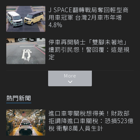
J SPACE翻轉戰局奪回輕型商
用車冠軍 台灣2月車市年增
4.8%
停車再開騎士「雙腳未著地」
遭罰引民怨！警回覆：這是規
定
More
熱門新聞
進口車零關稅想得美！財政部
拒調降進口車關稅：恐損523億
稅 衝擊8萬人員生計