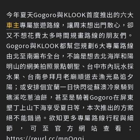
今年夏天Gogoro與KLOOK首度推出的六大
車主
專屬旅遊路線，讓周末想出門散心，卻
又不想花費太多時間規畫路線的朋友們。
Gogoro與KLOOK都幫您規劃6大專屬路線
由北至南遍布全台，不論是想去北海岸和陽
明山的網美拍照景點朝聖、台中市內玩水採
水果、台南參拜月老廟順道去漁光島追夕
陽；或安排個宜蘭一日快閃從蘇澳冷泉騎到
礁溪吃蔥油餅，甚至是騎著Gogoro在屏東
墾丁上山下海享受夏日等，本次推出的方案
絕不能錯過。欲知更多專屬路線行程與細
節，可至官方網站查看：
https://reurl.cc/mnOqqj