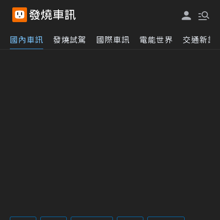
國內車訊
發燒試駕
國際車訊
電能世界
交通新訊