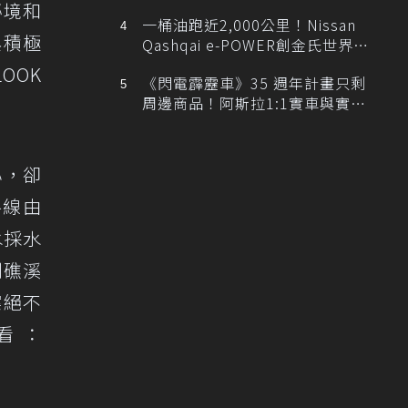
排跑車開發中！
秘境和
一桶油跑近2,000公里！Nissan
與積極
Qashqai e-POWER創金氏世界紀
錄
OOK
《閃電霹靂車》35 週年計畫只剩
周邊商品！阿斯拉1:1實車與實體
展覽雙雙喊卡
心，卻
路線由
水採水
到礁溪
案絕不
看：