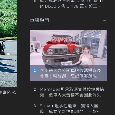
動力與底盤全面進化 Aston Mart
in DB12 S 售 1,488 萬元起正式
登台
車訊熱門
李多慧大方公開車牌號碼揭背後
含意！粉絲讚：忘記停哪還能幫
忙找車
Mercedes坦承取消實體按鍵做過
殊豐富的私
頭 但車內大螢幕不會因此消失
Subaru坦承性能車「變得太無
聊」成立全新性能部門，三款手