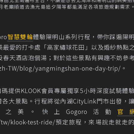
月老廟順道去漁光島追夕陽等都能滿足各項旅遊規劃需求。
ro
智慧雙輪
體驗陽明山系列行程，帶你踩遍陽
美最愛的打卡處「高家繡球花田」以及婚紗熱點
投春天酒店泡個湯；對於這些景點有興趣不妨參
zh-TW/blog/yangmingshan-one-day-trip/
。
更加碼提供KLOOK會員專屬獨享5小時深度試騎體
大景點。行程將從內湖CityLink門市出發，
美。快上Gogoro活動
官
tw/klook-test-ride/
預定旅程，來場說走就走