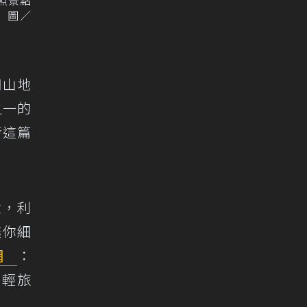
 圖／
明山地
之一的
考這篇
驗，利
讓你細
網
：
的輕旅