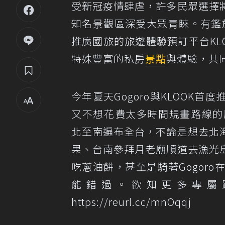
受新冠疫情肆虐，許多民眾選擇
知名景觀區深受大眾青睞。有鑑
推廣國旅的旅遊體驗預訂平台KLO
特殊豐富的私房
景點
與體驗，共
今年夏天Gogoro與KLOOK首
又不想花費太多時間規畫路線的朋友
北至南遍布全台，不論是想去北
果、台南參拜月老廟順道去漁光
吃蔥油餅，甚至是騎著Gogor
能錯過。欲知更多專屬
https://reurl.cc/mnOqqj