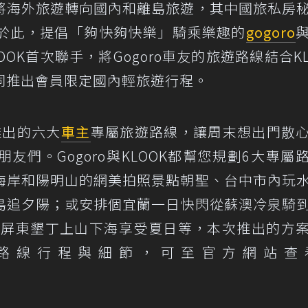
將海外旅遊轉向國內和離島旅遊，其中國旅私房
於此，提倡「夠快夠快樂」騎乘樂趣的
gogoro
OK首次聯手，將Gogoro車友的旅遊路線結合KL
同推出會員限定國內輕旅遊行程。
度推出的六大
車主
專屬旅遊路線，讓周末想出門散
們。Gogoro與KLOOK都幫您規劃6大專屬
海岸和陽明山的網美拍照景點朝聖、台中市內玩
島追夕陽；或安排個宜蘭一日快閃從蘇澳冷泉騎
o在屏東墾丁上山下海享受夏日等，本次推出的方
路線行程與細節，可至官方網站查