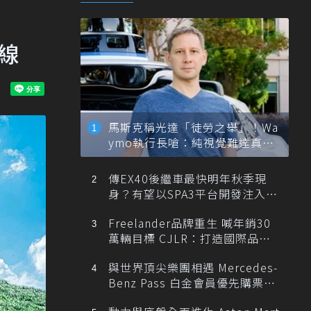
路線
馬斯克稱光達「徒勞之舉」！Wa
ymo執行長嗆：純視覺難達真正
自動駕駛
傳EX40後繼車最快明年秋季現
身？有望以SPA3平台開發注入80
0V動力
Freelander品牌重生 喊年銷30
萬輛目標 CJLR：打造國際品牌
半數銷量來自全球！
與世界頂尖樂團相遇 Mercedes-
Benz Pass 白金會員優先購票維
也納愛樂