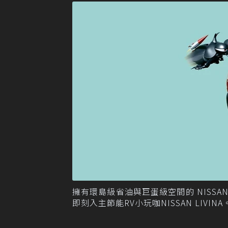
擁有環島級省油與巨蛋級空間的 NISSA
即刻入主節能RV小玩咖NISSAN LIVI