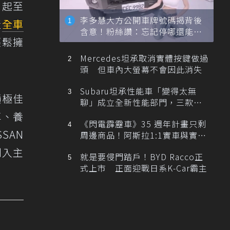
日起至
李多慧大方公開車牌號碼揭背後
產
全車
含意！粉絲讚：忘記停哪還能幫
輕鬆擁
忙找車
Mercedes坦承取消實體按鍵做過
頭 但車內大螢幕不會因此消失
Subaru坦承性能車「變得太無
積極佳
聊」成立全新性能部門，三款手
排跑車開發中！
車、養
《閃電霹靂車》35 週年計畫只剩
SAN
周邊商品！阿斯拉1:1實車與實體
展覽雙雙喊卡
刻入主
就是要侵門踏戶！BYD Racco正
式上市 正面迎戰日系K-Car霸主