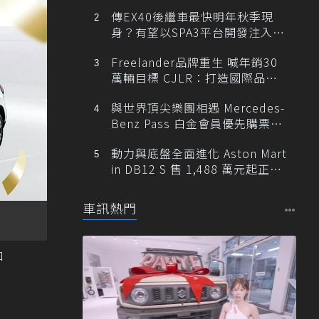
傳EX40後繼車最快明年秋季現
身？有望以SPA3平台開發注入80
0V動力
Freelander品牌重生 喊年銷30
萬輛目標 CJLR：打造國際品牌
半數銷量來自全球！
與世界頂尖樂團相遇 Mercedes-
Benz Pass 白金會員優先購票維
也納愛樂
動力與底盤全面進化 Aston Mart
in DB12 S 售 1,488 萬元起正式
登台
車訊熱門
口