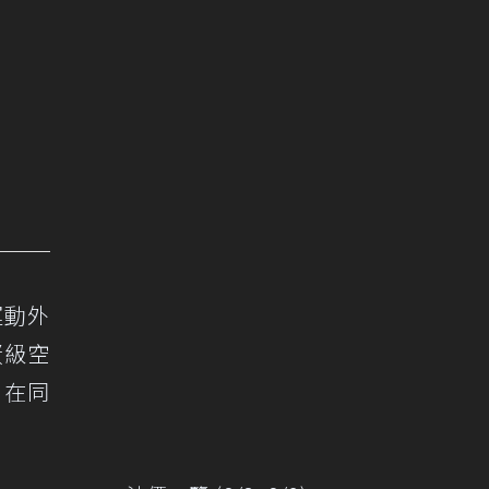
運動外
蛋級空
，在同