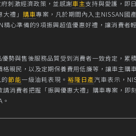
應政府刺激經濟政策，並感謝
車主
支持與愛護，即
惠大禮」
購車
專案，凡於期間內入主NISSAN國
SSAN精心準備的9項振興超值優惠好禮，讓消費者
以來，產品優勢與售後服務品質受到消費者一致肯定，累
價格親民，以及定期保養費用低廉等，讓車主購
L的
節能
一級油耗表現。
裕隆日產
汽車表示，NIS
售，敬請消費者把握「振興優惠大禮」購車專案，即
NA。