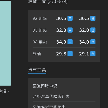
油價一覽 (8/3~8/9)
30.5
30.5
92 無鉛
32.0
32.0
95 無鉛
34.0
34.0
98 無鉛
29.3
29.1
柴油
汽車工具
國道即時車況
數機會，
合格汽車代驗廠列表
交通違規查詢結果