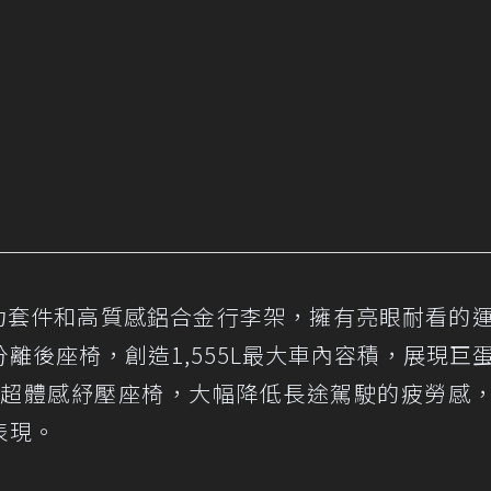
色運動空力套件和高質感鋁合金行李架，擁有亮眼耐看的
離後座椅，創造1,555L最大車內容積，展現巨
D超體感紓壓座椅，大幅降低長途駕駛的疲勞感
表現。