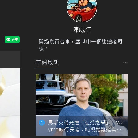
陳威任
開過幾百台車，塵世中一個迷途老司
機。
車訊最新
馬斯克稱光達「徒勞之舉」！Wa
ymo執行長嗆：純視覺難達真正
自動駕駛