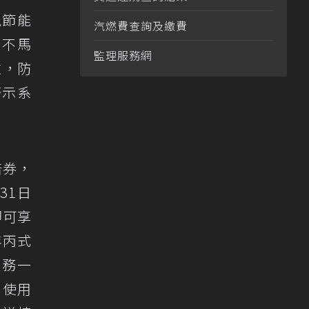
現節能
汽燃費查詢及繳費
毫不馬
監理服務網
收，防
警示系
倍券，
31日
即可享
年丙式
服務一
，使用