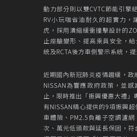
動力部分則以雙CVTC節能引擎
RV小玩咖省油耐久的超實力，讓
虎，採用潰縮緩衝撞擊設計的ZO
止座艙變形、提高乘員安全，給
統及RCTA後方車側警示系統，
近期國內新冠肺炎疫情趨緩，政
NISSAN為響應政府政策，並
止，限時推出「振興優惠大禮」專案
有NISSAN精心提供的9項振
車體險、PM2.5負離子空調
次、萬元低頭款與延長保固，符