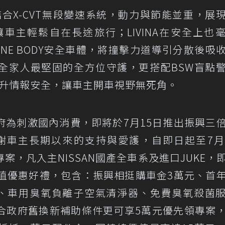
結合X-CVT無段變速系統，動力與節能並重，展
車主輕鬆自在長途旅行；LIVINA在安全上也
NE BODY安全車體，將撞擊力道導引分散後吸
全家人最堅固的全方位守護，更搭配BSW盲點
提升情報安全，讓車主開車視野無死角。
府為刺激國內消費，即將於7月15日推出振興三
感謝車主長期以來的支持與愛護，自即日起至7月
，凡入主NISSAN國產全車系及進口JUKE，
興超值優惠好禮，包含：振興相挺購車金3萬元、首
濾網、車用臭氧負離子空氣清淨器、免費臭氧殺菌
合政府舊換新補助條件更可享5萬元優先領專案