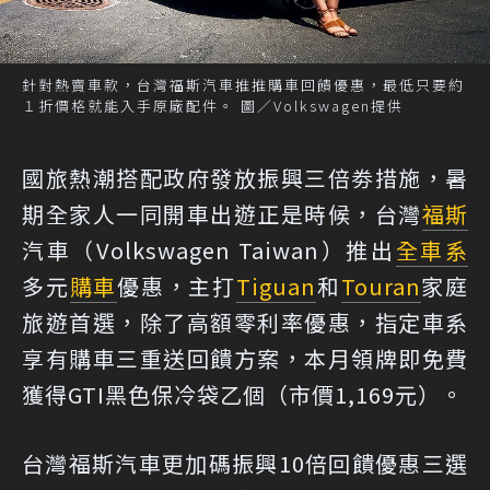
針對熱賣車款，台灣福斯汽車推推購車回饋優惠，最低只要約
１折價格就能入手原廠配件。 圖／Volkswagen提供
國旅熱潮搭配政府發放振興三倍劵措施，暑
期全家人一同開車出遊正是時候，台灣
福斯
汽車（Volkswagen Taiwan）推出
全車系
多元
購車
優惠，主打
Tiguan
和
Touran
家庭
旅遊首選，除了高額零利率優惠，指定車系
享有購車三重送回饋方案，本月領牌即免費
獲得GTI黑色保冷袋乙個（市價1,169元）。
台灣福斯汽車更加碼振興10倍回饋優惠三選