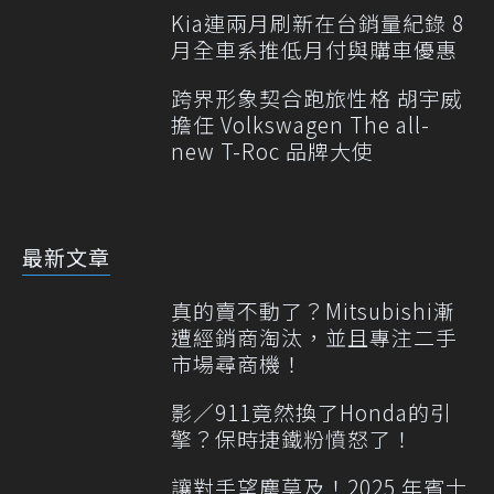
Kia連兩月刷新在台銷量紀錄 8
月全車系推低月付與購車優惠
跨界形象契合跑旅性格 胡宇威
擔任 Volkswagen The all-
new T-Roc 品牌大使
最新文章
真的賣不動了？Mitsubishi漸
遭經銷商淘汰，並且專注二手
市場尋商機！
影／911竟然換了Honda的引
擎？保時捷鐵粉憤怒了！
讓對手望塵莫及！2025 年賓士