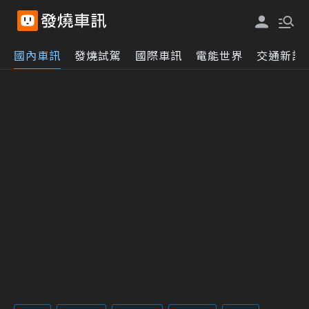
國內車訊
發燒試駕
國際車訊
電能世界
交通新訊