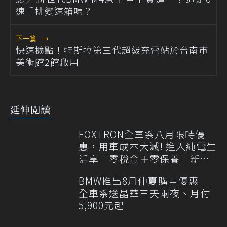
速手排變速箱嗎？
下一篇
→
快速擴點！特斯拉第三代超級充電站於台南市
美術館2館啟用
延伸閱讀
FOXTRON全車系八月限時優
惠，用車成本大減! 進入純電生
活享「零稅金＋零保養」新時
代
BMW推出8月仲夏購車優惠
全車系送晶華三天兩夜、月付
5,900元起