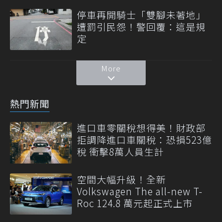
停車再開騎士「雙腳未著地」
遭罰引民怨！警回覆：這是規
定
More
熱門新聞
進口車零關稅想得美！財政部
拒調降進口車關稅：恐損523億
稅 衝擊8萬人員生計
空間大幅升級！全新
Volkswagen The all-new T-
Roc 124.8 萬元起正式上市