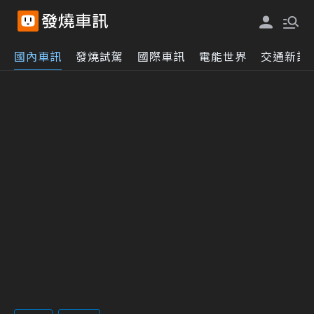
國內車訊
發燒試駕
國際車訊
電能世界
交通新訊