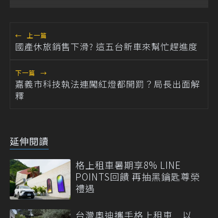
←
上一篇
國產休旅銷售下滑? 這五台新車來幫忙趕進度
下一篇
→
嘉義市科技執法連闖紅燈都開罰？局長出面解
釋
延伸閱讀
格上租車暑期享8% LINE
POINTS回饋 再抽黑鑰匙尊榮
禮遇
台灣奧迪攜手格上租車 以