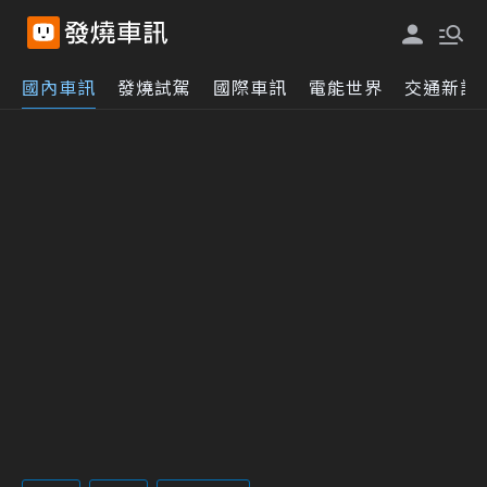
國內車訊
發燒試駕
國際車訊
電能世界
交通新訊