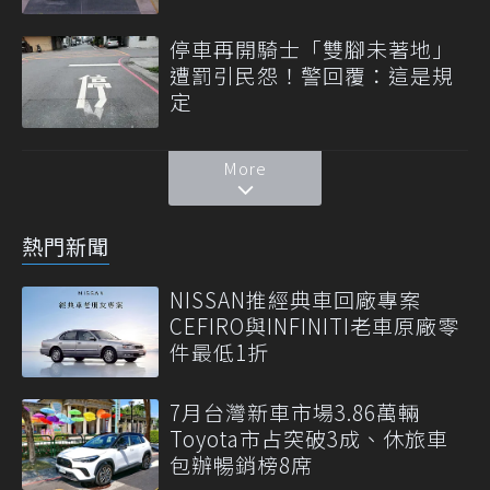
停車再開騎士「雙腳未著地」
遭罰引民怨！警回覆：這是規
定
More
熱門新聞
NISSAN推經典車回廠專案
CEFIRO與INFINITI老車原廠零
件最低1折
7月台灣新車市場3.86萬輛
Toyota市占突破3成、休旅車
包辦暢銷榜8席