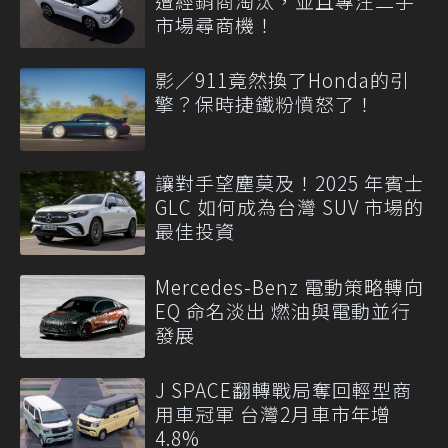
遭經銷商淘汰，並且專注二手
市場尋商機！
影／911竟然換了Honda的引
擎？保時捷鐵粉憤怒了！
讓對手望塵莫及！2025 年賓士
GLC 如何成為台灣 SUV 市場的
最佳投資
Mercedes-Benz 電動策略轉向
EQ 命名淡出 燃油與電動並行
發展
J SPACE翻轉戰局奪回輕型商
用車冠軍 台灣2月車市年增
4.8%