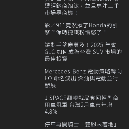
遭經銷商淘汰，並且專注二手
市場尋商機！
影／911竟然換了Honda的引
擎？保時捷鐵粉憤怒了！
讓對手望塵莫及！2025 年賓士
GLC 如何成為台灣 SUV 市場的
最佳投資
Mercedes-Benz 電動策略轉向
EQ 命名淡出 燃油與電動並行
發展
J SPACE翻轉戰局奪回輕型商
用車冠軍 台灣2月車市年增
4.8%
停車再開騎士「雙腳未著地」