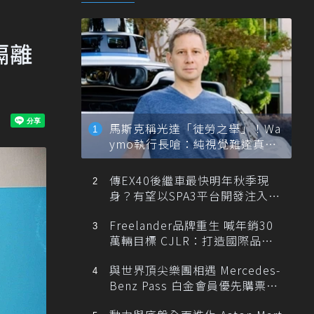
隔離
馬斯克稱光達「徒勞之舉」！Wa
ymo執行長嗆：純視覺難達真正
自動駕駛
傳EX40後繼車最快明年秋季現
身？有望以SPA3平台開發注入80
0V動力
Freelander品牌重生 喊年銷30
萬輛目標 CJLR：打造國際品牌
半數銷量來自全球！
與世界頂尖樂團相遇 Mercedes-
Benz Pass 白金會員優先購票維
也納愛樂