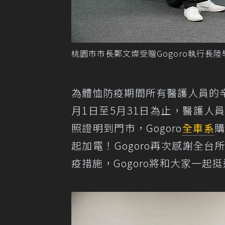
桃園市市長鄭文燦受贈Gogoro執行長陸學
為體恤防疫期間所有醫護人員的辛
月1日至5月31日為止，醫護
照證明到門市，Gogoro
全車系
購
起加電！Gogoro再次感謝全
疫措施，Gogoro將和大家一起