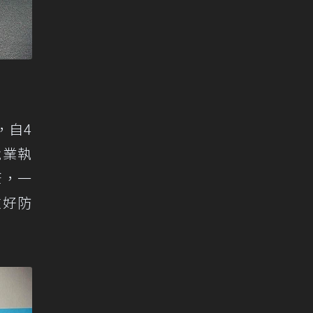
，自4
就業執
康，一
做好防