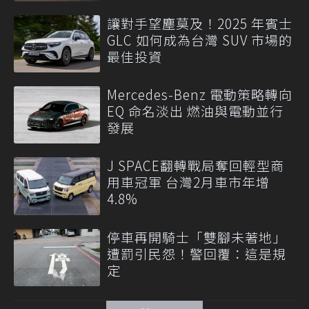
讓對手望塵莫及！2025 年賓士
GLC 如何成為台灣 SUV 市場的
最佳投資
Mercedes-Benz 電動策略轉向
EQ 命名淡出 燃油與電動並行
發展
J SPACE翻轉戰局奪回輕型商
用車冠軍 台灣2月車市年增
4.8%
停車再開騎士「雙腳未著地」
遭罰引民怨！警回覆：這是規
定