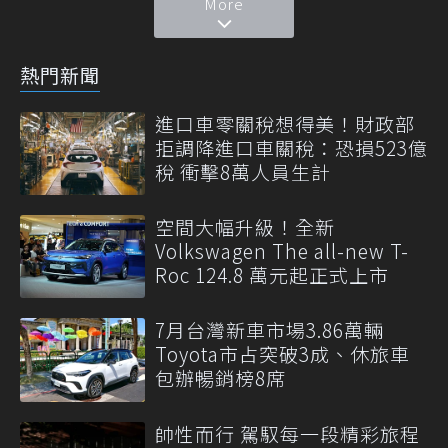
More
熱門新聞
進口車零關稅想得美！財政部
拒調降進口車關稅：恐損523億
稅 衝擊8萬人員生計
空間大幅升級！全新
Volkswagen The all-new T-
Roc 124.8 萬元起正式上市
7月台灣新車市場3.86萬輛
Toyota市占突破3成、休旅車
包辦暢銷榜8席
帥性而行 駕馭每一段精彩旅程