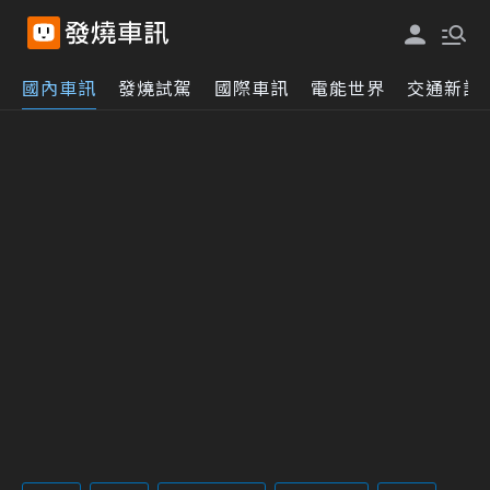
國內車訊
發燒試駕
國際車訊
電能世界
交通新訊