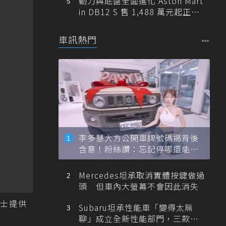
動力與底盤全面進化 Aston Mart
in DB12 S 售 1,488 萬元起正式
登台
車訊熱門
李多慧大方公開車牌號碼揭背後
含意！粉絲讚：忘記停哪還能幫
忙找車
Mercedes坦承取消實體按鍵做過
頭 但車內大螢幕不會因此消失
賓士提供
Subaru坦承性能車「變得太無
聊」成立全新性能部門，三款手