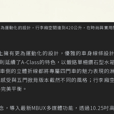
外觀上擁有更為運動化的設計，行李廂空間達到420公升，在時尚與實
edan在外觀上擁有更為運動化的設計，優雅的車身線條設
面則延續了A-Class的特色，以鍍鉻單柵鑽石型水
鏡與車側的立體折線都將專屬四門車的魅力表現的
車迷們感受與五門掀背版本截然不同的風格；行李廂
得完美平衡。
，導入最新MBUX多媒體功能，透過10.25吋