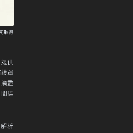
用間取得
計提供
箱護罩
淋漓盡
空間達
高解析