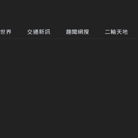
世界
交通新訊
趣聞網搜
二輪天地