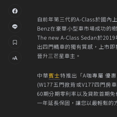
自前年第三代的A-Class於國
Benz在豪華小型車市場成功
The new A-Class Seda
出四門轎車的獨有質感，上市即獲
晉升三芒星車主。
中華
賓士
特推出「A咖專屬 優惠方
(W177五門掀背或V177四門房
60期分期零利率以及貸款首期免
一年延長保固，讓您以最輕鬆的