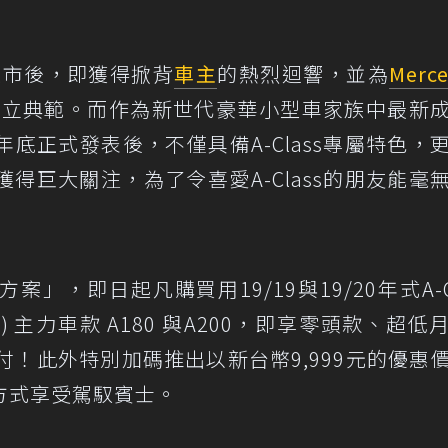
內上市後，即獲得掀背
車主
的熱烈迴響，並為
Merc
的樹立典範。而作為新世代豪華小型車家族中最新
n於2019年底正式發表後，不僅具備A-Class專屬特色
得巨大關注，為了令喜愛A-Class的朋友能毫
案」，即日起凡購買用19/19與19/20年式A-Cl
車) 主力車款 A180 與A200，即享零頭款、超低
付！此外特別加碼推出以新台幣9,999元的優惠
方式享受駕馭賓士。