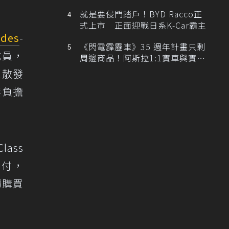
排跑車開發中！
就是要侵門踏戶！BYD Racco正
式上市 正面迎戰日系K-Car霸主
edes
-
《閃電霹靂車》35 週年計畫只剩
成員，
周邊商品！阿斯拉1:1實車與實體
展覽雙雙喊卡
，更散發
無負擔
ass
月付，
價購買