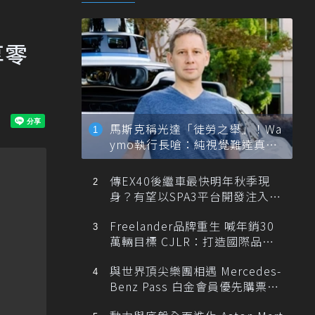
享零
馬斯克稱光達「徒勞之舉」！Wa
ymo執行長嗆：純視覺難達真正
自動駕駛
傳EX40後繼車最快明年秋季現
身？有望以SPA3平台開發注入80
0V動力
Freelander品牌重生 喊年銷30
萬輛目標 CJLR：打造國際品牌
半數銷量來自全球！
與世界頂尖樂團相遇 Mercedes-
Benz Pass 白金會員優先購票維
也納愛樂