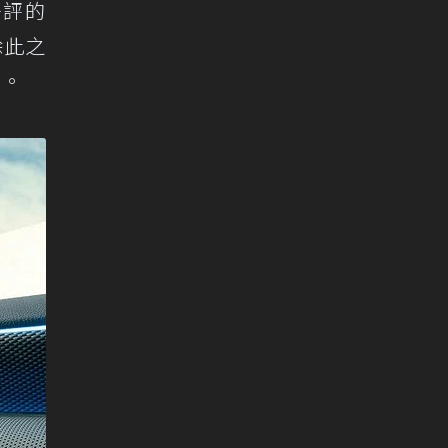
好評的
。除此之
輛。