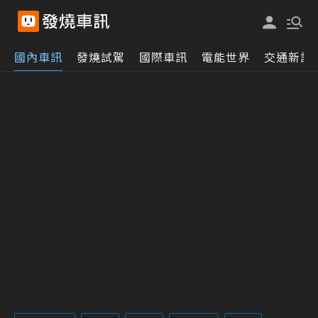
國內車訊
發燒試駕
國際車訊
電能世界
交通新訊