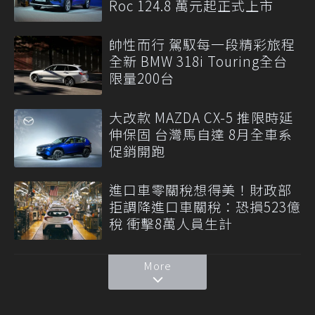
Roc 124.8 萬元起正式上市
帥性而行 駕馭每一段精彩旅程
全新 BMW 318i Touring全台
限量200台
大改款 MAZDA CX-5 推限時延
伸保固 台灣馬自達 8月全車系
促銷開跑
進口車零關稅想得美！財政部
拒調降進口車關稅：恐損523億
稅 衝擊8萬人員生計
More