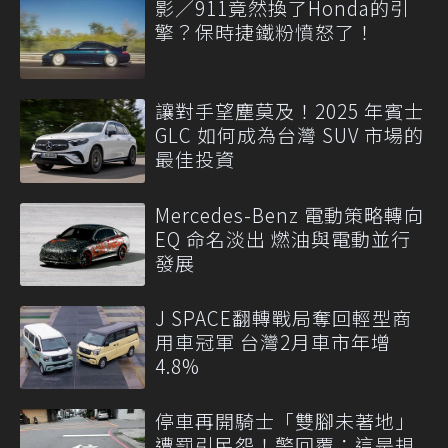
影／911竟然換了Honda的引
擎？保時捷鐵粉憤怒了！
讓對手望塵莫及！2025 年賓士
GLC 如何成為台灣 SUV 市場的
最佳投資
Mercedes-Benz 電動策略轉向
EQ 命名淡出 燃油與電動並行
發展
J SPACE翻轉戰局奪回輕型商
用車冠軍 台灣2月車市年增
4.8%
停車再開騎士「雙腳未著地」
遭罰引民怨！警回覆：這是規