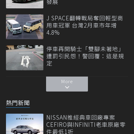
發展
J SPACE翻轉戰局奪回輕型商
用車冠軍 台灣2月車市年增
4.8%
停車再開騎士「雙腳未著地」
遭罰引民怨！警回覆：這是規
定
More
熱門新聞
NISSAN推經典車回廠專案
CEFIRO與INFINITI老車原廠零
件最低1折