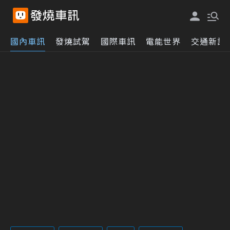
國內車訊
發燒試駕
國際車訊
電能世界
交通新訊