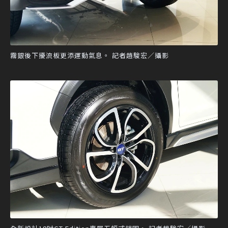
霧銀後下擾流板更添運動氣息。 記者趙駿宏／攝影