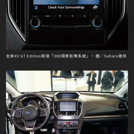
全新XV GT Edition新增「360環景影像系統」。 圖／Subaru提供